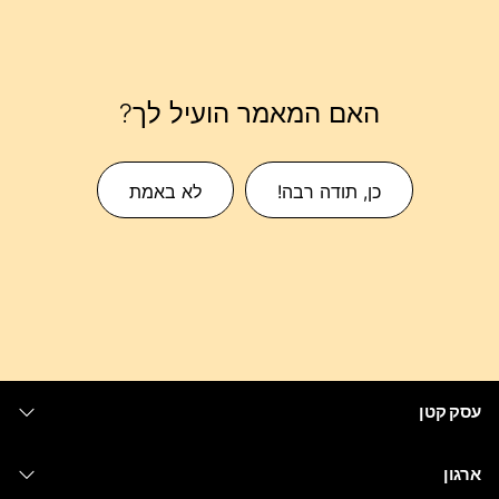
האם המאמר הועיל לך?
כן, תודה רבה!
לא באמת
עסק קטן
מחירים
ארגון
יישום Webex