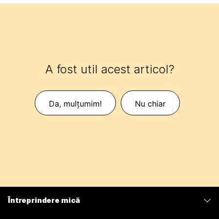
A fost util acest articol?
Da, mulțumim!
Nu chiar
Întreprindere mică
Prețuri