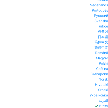
Nederlands
Português
Pyccĸий
Svenska
Tϋrkçe
한국어
日本語
简体中文
繁體中文
Română
Magyar
Polski
Čeština
Български
Norsk
Hrvatski
Srpski
Українська
العربية
עברית