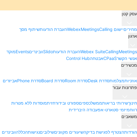
עסק קטן
מחירים
יישום Webex
Calling
Meetings
העברת הודעות
שיתוף מסך
ארגון
Meetings
Calling
Webex Suite
העברת הודעות
Slido
וובינרים
Events
מוקד
אנשי הקשר
CPaaS
אבטחה
Control Hub
מכשירים
אוזניות
מצלמות
סדרת Desk
סדרת Room
סדרת Board
סדרת Phone
אביזרים
פתרונות עבור
חינוך
שירותי בריאות
ממשל
כספים
ספורט ובידור
חזית
מוסדות ללא מטרות
רווח
מיזמי סטארט-אפ
עבודה היברידית
משאבים
הורדות
הצטרף לפגישת בדיקה
שיעורים מקוונים
שילובים
נגישות
הכללה
וובינרים