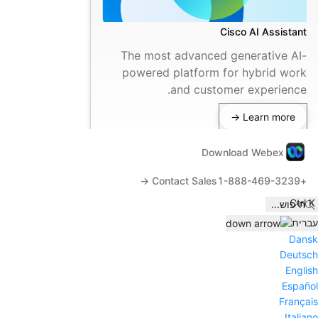
Cisco AI Assistant
The most advanced generative AI-
powered platform for hybrid work
and customer experience.
Learn more →
Download Webex
Contact Sales →
+1-888-469-3239
Ctrl K
חיפוש
...
עברית
Dansk
Deutsch
English
Español
Français
Italiano