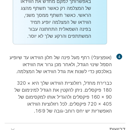
באפשרותך למקם מחדש את הווידאו
של המצלמה רק כאשר תשתף מהצג
הראשי. כאשר תשתף ממסך משני,
הווידאו של המצלמה יופיע תמיד
בפינה השמאלית התחתונה עבור
המשתתפים והרקע שלך לא יוסר.
4
(אופציונלי) רחף מעל פינה של חלון הווידאו עד שיופיע
הסמל שינוי הגודל, ולאחר מכן גרור את הווידאו
באלכסון כדי לשנות את גודל הווידאו של המצלמה.
כברירת מחדל, רזולוציית הווידאו שלך היא ‎320 ×
180 פיקסלים. ניתן להקטין את הגודל למינימום של
‎160 × 90 פיקסלים ולהגדיל אותו למקסימום של
‎720 × 405 פיקסלים. לכל רזולוציות הווידאו
האפשריות יש יחס רוחב-גובה של 16:9.
דרישות