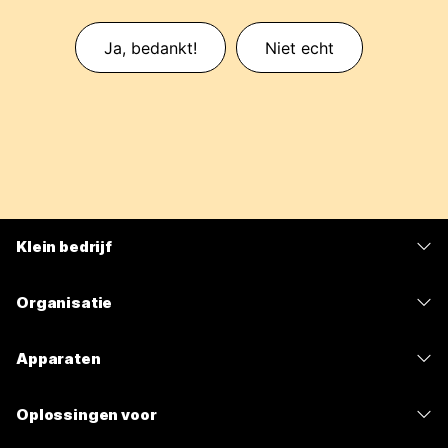
Ja, bedankt!
Niet echt
Klein bedrijf
Prijzen
Organisatie
Webex-app
Webex Suite
Apparaten
Meetings
Calling
Headsets
Calling
Oplossingen voor
Meetings
Camera's
Berichten