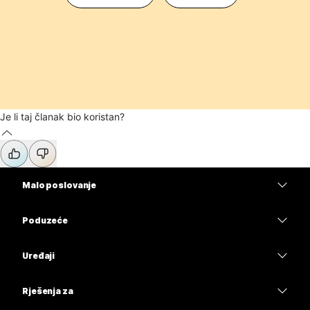
Je li taj članak bio koristan?
Malo poslovanje
Cijene
Poduzeće
Aplikacija Webex
Webex Suite
Uređaji
Sastanci
Calling
Slušalice
Calling
Rješenja za
Sastanci
Kamere