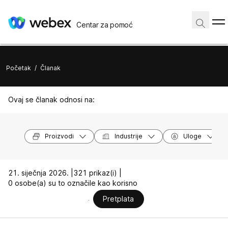
Centar za pomoć
Početak
/
Članak
Ovaj se članak odnosi na:
Proizvodi
Industrije
Uloge
21. siječnja 2026. |
321 prikaz(i) |
0 osobe(a) su to označile kao korisno
Pretplata