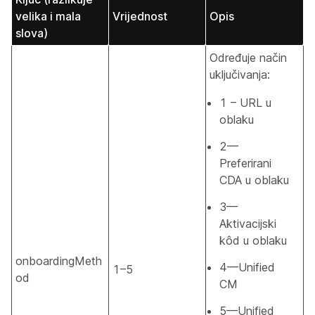
velika i mala
Vrijednost
Opis
slova)
Određuje način
uključivanja:
1 – URL u
oblaku
2—
Preferirani
CDA u oblaku
3—
Aktivacijski
kôd u oblaku
onboardingMeth
4—Unified
1–5
od
CM
5—Unified