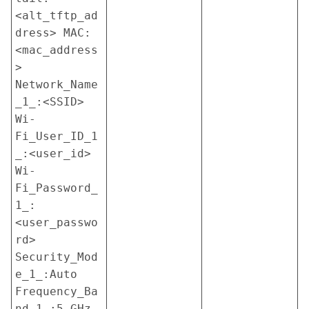
<alt_tftp_ad
dress> MAC:
<mac_address
> 
Network_Name
_1_:<SSID> 
Wi-
Fi_User_ID_1
_:<user_id> 
Wi-
Fi_Password_
1_:
<user_passwo
rd> 
Security_Mod
e_1_:Auto 
Frequency_Ba
nd_1_:5 GHz