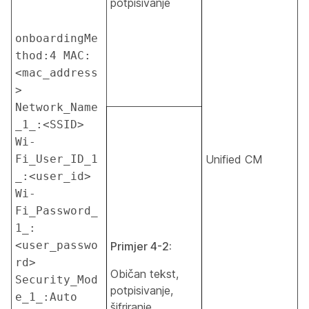
potpisivanje
onboardingMe
thod:4 MAC:
<mac_address
> 
Network_Name
_1_:<SSID> 
Wi-
Fi_User_ID_1
Unified CM
_:<user_id> 
Wi-
Fi_Password_
1_:
<user_passwo
Primjer 4-2:
rd> 
Običan tekst,
Security_Mod
potpisivanje,
e_1_:Auto 
šifriranje,