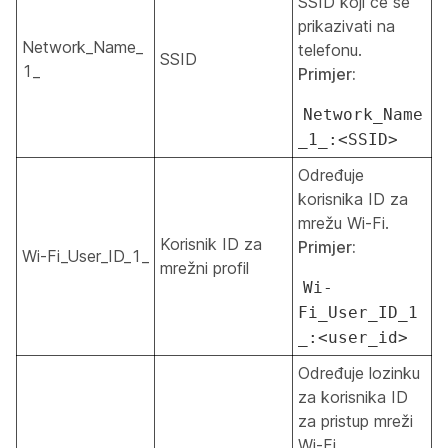
SSID koji će se
prikazivati na
Network_Name_
telefonu.
SSID
1_
Primjer:
Network_Name
_1_:<SSID>
Određuje
korisnika ID za
mrežu Wi-Fi.
Korisnik ID za
Primjer:
Wi-Fi_User_ID_1_
mrežni profil
Wi-
Fi_User_ID_1
_:<user_id>
Određuje lozinku
za korisnika ID
za pristup mreži
Wi-Fi.