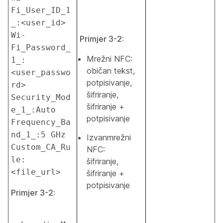
Fi_User_ID_1
_:<user_id> 
Wi-
Primjer 3-2:
Fi_Password_
Mrežni NFC:
1_:
običan tekst,
<user_passwo
potpisivanje,
rd> 
šifriranje,
Security_Mod
šifriranje +
e_1_:Auto 
potpisivanje
Frequency_Ba
nd_1_:5 GHz 
Izvanmrežni
Custom_CA_Ru
NFC:
le:
šifriranje,
<file_url>
šifriranje +
potpisivanje
Primjer 3-2: