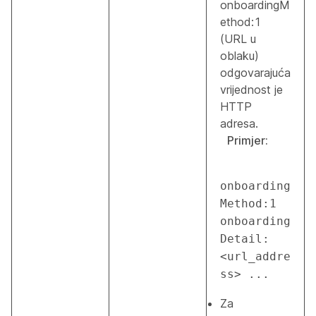
onboardingM
ethod:1
(URL u
oblaku)
odgovarajuća
vrijednost je
HTTP
adresa.
Primjer:
onboarding
Method:1 
onboarding
Detail:
<url_addre
ss> ...
Za