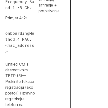
Frequency_Ba
šifriranje +
nd_1_:5 GHz
potpisivanje
Primjer 4-2:
onboardingMe
thod:4 MAC:
<mac_address
>
Unified CM s
alternativnim
TFTP (5)—
Prekinite tekuću
registraciju (ako
postoji) i izravno
registrirajte
telefon na