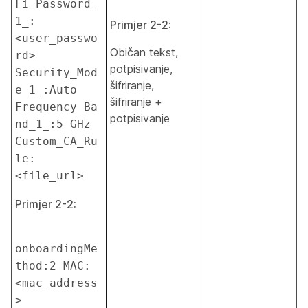
Fi_Password_
1_:
Primjer 2-2:
<user_passwo
Običan tekst,
rd> 
potpisivanje,
Security_Mod
šifriranje,
e_1_:Auto 
šifriranje +
Frequency_Ba
potpisivanje
nd_1_:5 GHz 
Custom_CA_Ru
le:
<file_url>
Primjer 2-2:
onboardingMe
thod:2 MAC:
<mac_address
>