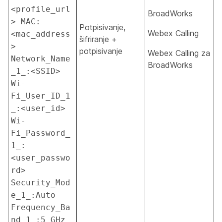
<profile_url
BroadWorks
> MAC:
Potpisivanje,
Webex Calling
<mac_address
šifriranje +
> 
potpisivanje
Webex Calling za
Network_Name
BroadWorks
_1_:<SSID> 
Wi-
Fi_User_ID_1
_:<user_id> 
Wi-
Fi_Password_
1_:
<user_passwo
rd> 
Security_Mod
e_1_:Auto 
Frequency_Ba
nd_1_:5 GHz 