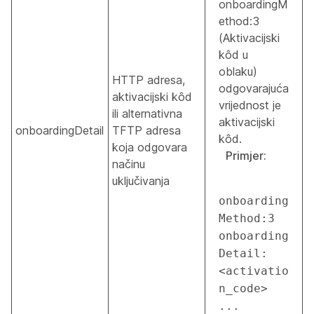
onboardingM
ethod:3
(Aktivacijski
kôd u
oblaku)
HTTP adresa,
odgovarajuća
aktivacijski kôd
vrijednost je
ili alternativna
aktivacijski
onboardingDetail
TFTP adresa
kôd.
koja odgovara
Primjer:
načinu
uključivanja
onboarding
Method:3 
onboarding
Detail:
<activatio
n_code> 
...