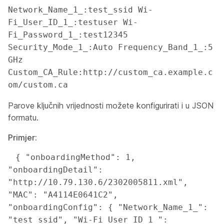
Network_Name_1_:test_ssid Wi-
Fi_User_ID_1_:testuser Wi-
Fi_Password_1_:test12345 
Security_Mode_1_:Auto Frequency_Band_1_:5 
GHz 
Custom_CA_Rule:http://custom_ca.example.c
om/custom.ca 
Parove ključnih vrijednosti možete konfigurirati i u JSON
formatu.
Primjer:
 { "onboardingMethod": 1, 
"onboardingDetail": 
"http://10.79.130.6/2302005811.xml", 
"MAC": "A4114E0641C2", 
"onboardingConfig": { "Network_Name_1_": 
"test_ssid", "Wi-Fi_User_ID_1_": 