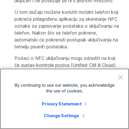
uključen i ne povezuje se ni s jednom mrežom).
U tom slučaju možete koristiti mobilni telefon koji
pokreće prilagođenu aplikaciju za skeniranje NFC
oznake za zapisivanje podataka o uključivanju na
telefon. Nakon što se telefon pokrene,
automatski će pokrenuti postupak uključivanja na
temelju pisanih podataka.
Podaci o NFC uključivanju mogu odrediti na koji
će sustav kontrole poziva (Unified CM ili Cloud)
telefon biti registriran i način rada s postavkama
implementacije (CDA preferirani ili lokalni DHCP).
By continuing to use our website, you acknowledge
Tijekom postupka uključivanja telefona od
the use of cookies.
korisnika se može zatražiti da odaberu uslugu
Privacy Statement
pozivanja ili unesu aktivacijski kôd ili oboje.
Ako je telefon i dalje pakiran u telefonsku
Change Settings
govornicu, pomoću NFC uređaja možete skenirati