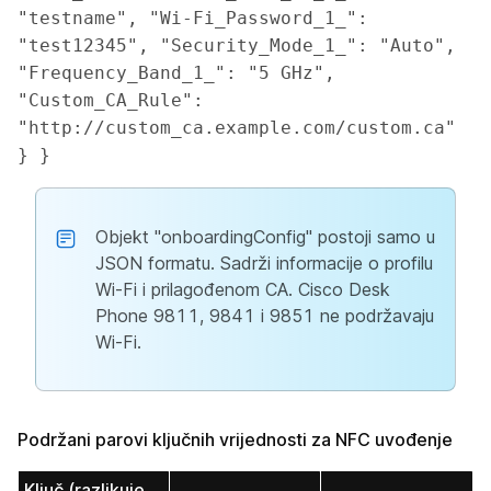
"testname", "Wi-Fi_Password_1_": 
"test12345", "Security_Mode_1_": "Auto", 
"Frequency_Band_1_": "5 GHz", 
"Custom_CA_Rule": 
"http://custom_ca.example.com/custom.ca" 
} }
Objekt "onboardingConfig" postoji samo u
JSON formatu. Sadrži informacije o profilu
Wi-Fi i prilagođenom CA. Cisco Desk
Phone 9811, 9841 i 9851 ne podržavaju
Wi-Fi.
Podržani parovi ključnih vrijednosti za NFC uvođenje
Ključ (razlikuje