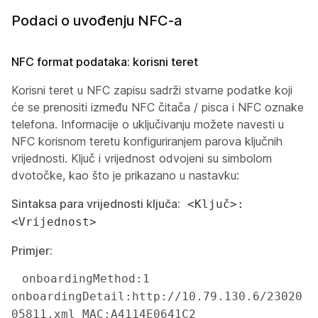
Podaci o uvođenju NFC-a
NFC format podataka: korisni teret
Korisni teret u NFC zapisu sadrži stvarne podatke koji
će se prenositi između NFC čitača / pisca i NFC oznake
telefona. Informacije o uključivanju možete navesti u
NFC korisnom teretu konfiguriranjem parova ključnih
vrijednosti. Ključ i vrijednost odvojeni su simbolom
dvotočke, kao što je prikazano u nastavku:
Sintaksa para vrijednosti ključa:
<Ključ>:
<Vrijednost>
Primjer:
 onboardingMethod:1 
onboardingDetail:http://10.79.130.6/23020
05811.xml MAC:A4114E0641C2 