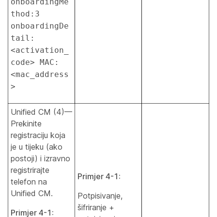
onboardingMe
thod:3 
onboardingDe
tail:
<activation_
code> MAC:
<mac_address
>
Unified CM (4)—
Prekinite
registraciju koja
je u tijeku (ako
postoji) i izravno
registrirajte
Primjer 4-1:
telefon na
Unified CM.
Potpisivanje,
šifriranje +
Primjer 4-1: