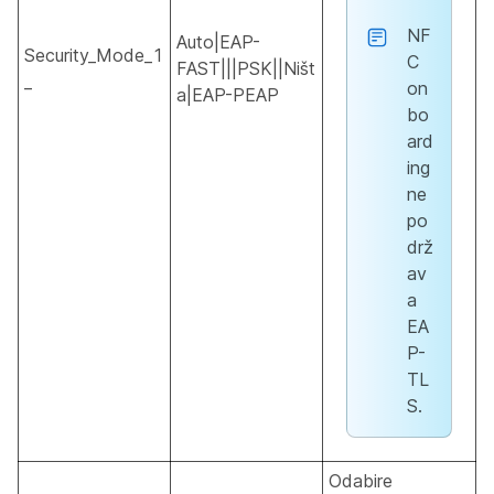
NF
Auto|EAP-
Security_Mode_1
C
FAST|||PSK||Ništ
_
on
a|EAP-PEAP
bo
ard
ing
ne
po
drž
av
a
EA
P-
TL
S.
Odabire