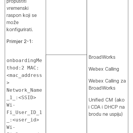
propustiti
vremenski
raspon koji se
može
konfigurirati.
Primjer 2-1:
BroadWorks
onboardingMe
thod:2 MAC:
Webex Calling
<mac_address
Webex Calling za
> 
BroadWorks
Network_Name
_1_:<SSID> 
Unified CM (ako
Wi-
i CDA i DHCP na
Fi_User_ID_1
brodu ne uspiju)
_:<user_id> 
Wi-