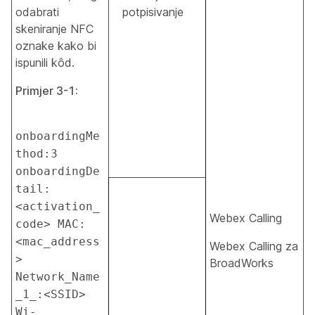
odabrati
potpisivanje
skeniranje NFC
oznake kako bi
ispunili kôd.
Primjer 3-1:
onboardingMe
thod:3 
onboardingDe
tail:
<activation_
Webex Calling
code> MAC:
<mac_address
Webex Calling za
> 
BroadWorks
Network_Name
_1_:<SSID> 
Wi-