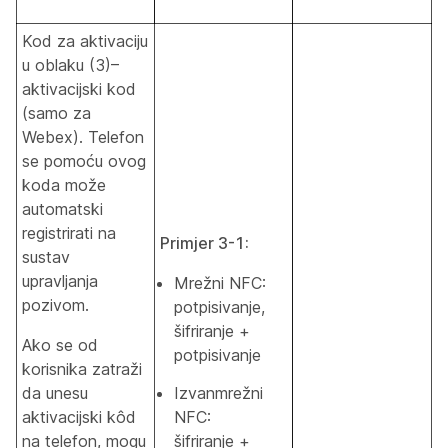
Kod za aktivaciju
u oblaku (3)–
aktivacijski kod
(samo za
Webex). Telefon
se pomoću ovog
koda može
automatski
registrirati na
Primjer 3-1:
sustav
upravljanja
Mrežni NFC:
pozivom.
potpisivanje,
šifriranje +
Ako se od
potpisivanje
korisnika zatraži
da unesu
Izvanmrežni
aktivacijski kôd
NFC:
na telefon, mogu
šifriranje +