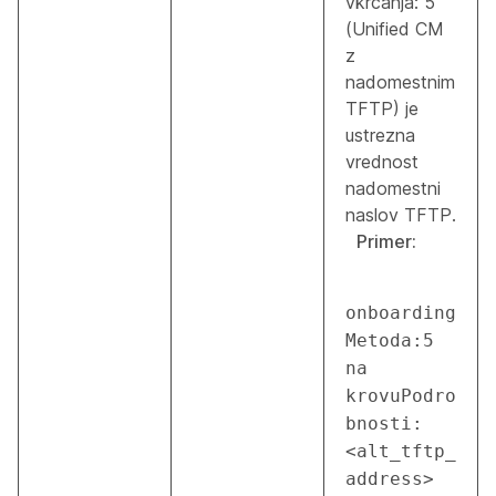
vkrcanja: 5
(Unified CM
z
nadomestnim
TFTP) je
ustrezna
vrednost
nadomestni
naslov TFTP.
Primer:
onboarding
Metoda:5 
na 
krovuPodro
bnosti:
<alt_tftp_
address> 