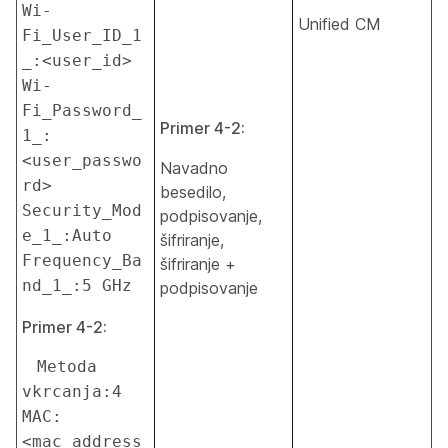
Wi-
Unified CM
Fi_User_ID_1
_:<user_id> 
Wi-
Fi_Password_
Primer 4-2:
1_:
<user_passwo
Navadno
rd> 
besedilo,
Security_Mod
podpisovanje,
e_1_:Auto 
šifriranje,
Frequency_Ba
šifriranje +
nd_1_:5 GHz
podpisovanje
Primer 4-2:
 Metoda 
vkrcanja:4 
MAC:
<mac_address