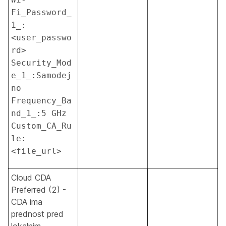
Fi_Password_
1_:
<user_passwo
rd> 
Security_Mod
e_1_:Samodej
no 
Frequency_Ba
nd_1_:5 GHz 
Custom_CA_Ru
le:
<file_url>
Cloud CDA
Preferred (2) -
CDA ima
prednost pred
lokalnim