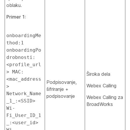
oblaku.
Primer 1:
onboardingMe
thod:1 
onboardingPo
drobnosti:
<profile_url
> MAC:
Široka dela
<mac_address
Podpisovanje,
Webex Calling
> 
šifriranje +
Network_Name
podpisovanje
Webex Calling za
_1_:<SSID> 
BroadWorks
Wi-
Fi_User_ID_1
_:<user_id> 
Wi-