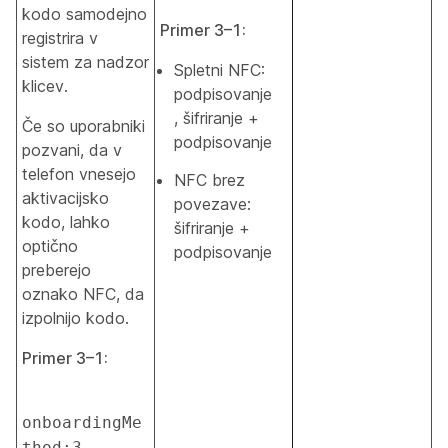
kodo samodejno
Primer 3–1:
registrira v
sistem za nadzor
Spletni NFC:
klicev.
podpisovanje
, šifriranje +
Če so uporabniki
podpisovanje
pozvani, da v
telefon vnesejo
NFC brez
aktivacijsko
povezave:
kodo, lahko
šifriranje +
optično
podpisovanje
preberejo
oznako NFC, da
izpolnijo kodo.
Primer 3–1:
onboardingMe
thod:3 