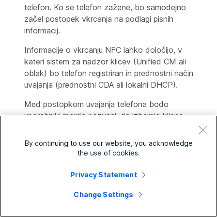
telefon. Ko se telefon zažene, bo samodejno
začel postopek vkrcanja na podlagi pisnih
informacij.
Informacije o vkrcanju NFC lahko določijo, v
kateri sistem za nadzor klicev (Unified CM ali
oblak) bo telefon registriran in prednostni način
uvajanja (prednostni CDA ali lokalni DHCP).
Med postopkom uvajanja telefona bodo
uporabniki morda pozvani, da izberejo klicno
storitev ali vnesejo aktivacijsko kodo ali oboje.
By continuing to use our website, you acknowledge
Če je telefon še vedno zapakiran v telefonski
the use of cookies.
predal, lahko območje z oznako NFC optično
preberete z napravo NFC
V telefonskem
Privacy Statement
okencu, da zapišete informacije o vkrcanju v
Change Settings
telefon. Telefon se bo sam registriral, ko se
zažene.