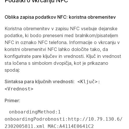
Podatki o vkrcanju NFC
Oblika zapisa podatkov NFC: koristna obremenitev
Koristna obremenitev v zapisu NFC vsebuje dejanske
podatke, ki bodo preneseni med bralnikom/pisateljem
NFC in oznako NFC telefona. Informacije o vkrcanju v
koristni obremenitvi NFC lahko določite tako, da
konfigurirate pare ključev in vrednosti. Ključ in vrednost
sta ločena s simbolom dvopičja, kot je prikazano
spodaj:
Sintaksa para ključnih vrednosti:
<Ključ>:
<Vrednost>
Primer:
 onboardingMethod:1 
onboardingPodrobnosti:http://10.79.130.6/
2302005811.xml MAC:A4114E0641C2 