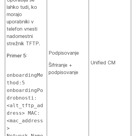
lahko tudi, ko
morajo
uporabniki v
telefon vnesti
nadomestni
strežnik TFTP.
Podpisovanje
Primer 5:
Unified CM
Šifriranje +
podpisovanje
onboardingMe
thod:5 
onboardingPo
drobnosti:
<alt_tftp_ad
dress> MAC:
<mac_address
> 
Network_Name