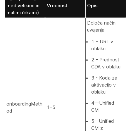
med velikimi in
Vrednost
Opis
malimi črkami)
Določa način
uvajanja:
1 – URL v
oblaku
2 - Prednost
CDA v oblaku
3 - Koda za
aktivacijo v
oblaku
4—Unified
onboardingMeth
1–5
CM
od
5—Unified
CM z