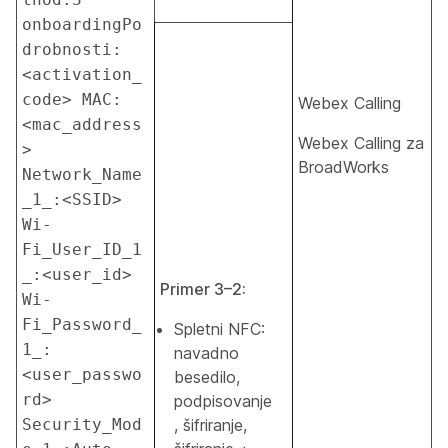
onboardingPo
drobnosti:
<activation_
code> MAC:
Webex Calling
<mac_address
Webex Calling za
> 
BroadWorks
Network_Name
_1_:<SSID> 
Wi-
Fi_User_ID_1
_:<user_id> 
Primer 3–2:
Wi-
Fi_Password_
Spletni NFC:
1_:
navadno
<user_passwo
besedilo,
rd> 
podpisovanje
Security_Mod
, šifriranje,