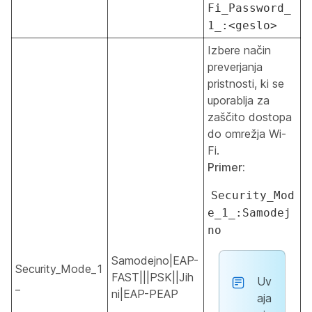
Fi_Password_
1_:<geslo>
Izbere način
preverjanja
pristnosti, ki se
uporablja za
zaščito dostopa
do omrežja Wi-
Fi.
Primer:
Security_Mod
e_1_:Samodej
no
Samodejno|EAP-
Security_Mode_1
FAST|||PSK||Jih
Uv
_
ni|EAP-PEAP
aja