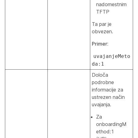
nadomestnim
TFTP
Ta par je
obvezen.
Primer:
uvajanjeMeto
da:1
Določa
podrobne
informacije za
ustrezen način
uvajanja.
Za
onboardingM
ethod:1