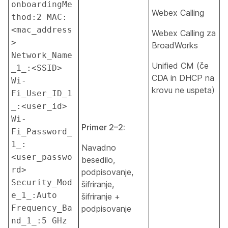
onboardingMe
Webex Calling
thod:2 MAC:
<mac_address
Webex Calling za
> 
BroadWorks
Network_Name
Unified CM (če
_1_:<SSID> 
CDA in DHCP na
Wi-
krovu ne uspeta)
Fi_User_ID_1
_:<user_id> 
Wi-
Primer 2–2:
Fi_Password_
1_:
Navadno
<user_passwo
besedilo,
rd> 
podpisovanje,
Security_Mod
šifriranje,
e_1_:Auto 
šifriranje +
Frequency_Ba
podpisovanje
nd_1_:5 GHz 