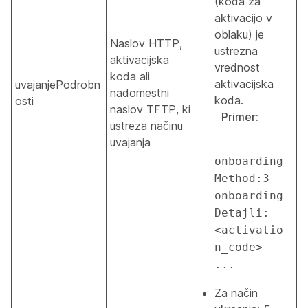
(koda za
aktivacijo v
oblaku) je
Naslov HTTP,
ustrezna
aktivacijska
vrednost
koda ali
aktivacijska
uvajanjePodrobn
nadomestni
koda.
osti
naslov TFTP, ki
Primer:
ustreza načinu
uvajanja
onboarding
Method:3 
onboarding
Detajli:
<activatio
n_code> 
...
Za način