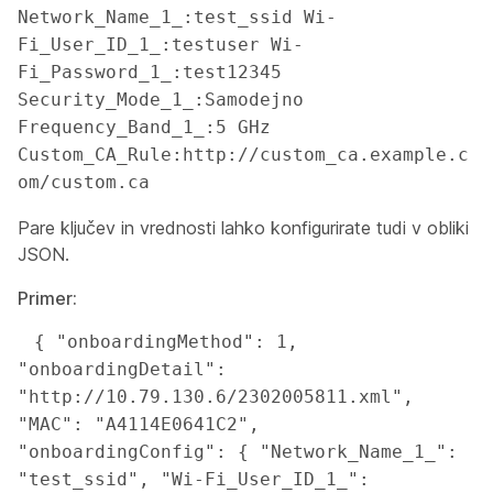
Network_Name_1_:test_ssid Wi-
Fi_User_ID_1_:testuser Wi-
Fi_Password_1_:test12345 
Security_Mode_1_:Samodejno 
Frequency_Band_1_:5 GHz 
Custom_CA_Rule:http://custom_ca.example.c
om/custom.ca 
Pare ključev in vrednosti lahko konfigurirate tudi v obliki
JSON.
Primer:
 { "onboardingMethod": 1, 
"onboardingDetail": 
"http://10.79.130.6/2302005811.xml", 
"MAC": "A4114E0641C2", 
"onboardingConfig": { "Network_Name_1_": 
"test_ssid", "Wi-Fi_User_ID_1_": 