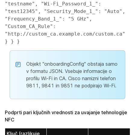
"testname", "Wi-Fi_Password_1_": 
"test12345", "Security_Mode_1_": "Auto", 
"Frequency_Band_1_": "5 GHz", 
"Custom_CA_Rule": 
"http://custom_ca.example.com/custom.ca" 
} } }
Objekt "onboardingConfig" obstaja samo
v formatu JSON. Vsebuje informacije o
profilu Wi-Fi in CA. Cisco namizni telefon
9811, 9841 in 9851 ne podpirajo Wi-Fi.
Podprti pari ključnih vrednosti za uvajanje tehnologije
NFC
Ključ (razlikuje