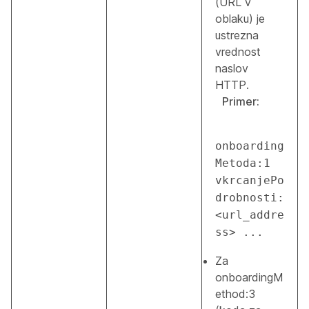
(URL v
oblaku) je
ustrezna
vrednost
naslov
HTTP.
Primer:
onboarding
Metoda:1 
vkrcanjePo
drobnosti:
<url_addre
ss> ...
Za
onboardingM
ethod:3