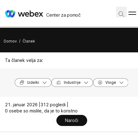
Center za pomoč
Domov
/
Članek
Ta članek velja za:
Izdelki
Industrije
Vloge
21. januar 2026 |
312 pogledi |
0 osebe so mislile, da je to koristno
Naroči