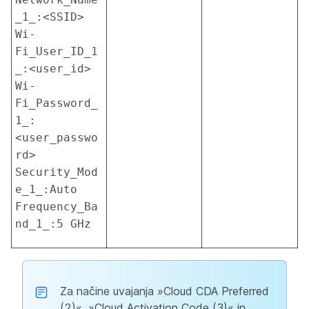
_1_:<SSID> 
Wi-
Fi_User_ID_1
_:<user_id> 
Wi-
Fi_Password_
1_:
<user_passwo
rd> 
Security_Mod
e_1_:Auto 
Frequency_Ba
nd_1_:5 GHz
Za načine uvajanja »Cloud CDA Preferred
(2)«, »Cloud Activation Code (3)« in