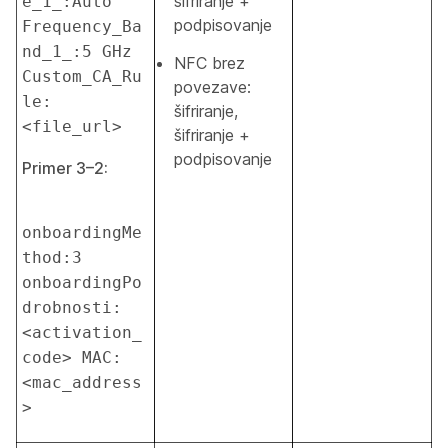
šifriranje +
e_1_:Auto 
podpisovanje
Frequency_Ba
nd_1_:5 GHz 
NFC brez
Custom_CA_Ru
povezave:
le:
šifriranje,
<file_url>
šifriranje +
podpisovanje
Primer 3–2:
onboardingMe
thod:3 
onboardingPo
drobnosti:
<activation_
code> MAC:
<mac_address
>