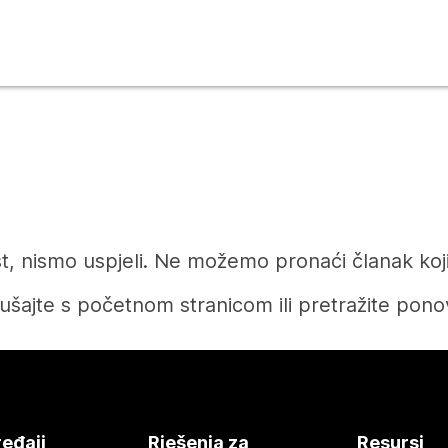
t, nismo uspjeli. Ne možemo pronaći članak koji 
ušajte s početnom stranicom ili pretražite pono
Početak
eđaji
Rješenja za
Resursi
Tražite li odgovor?