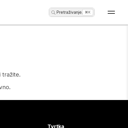
Pretraživanje
...
⌘K
tražite.
vno.
Tvrtka