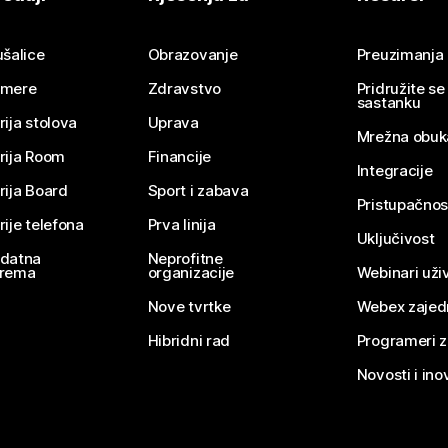
Pošaljite pitanje
ušalice
Obrazovanje
Preuzimanja
mere
Zdravstvo
Pridružite s
sastanku
rija stolova
Uprava
Mrežna obuk
rija Room
Financije
Integracije
rija Board
Sport i zabava
Pristupačnos
rije telefona
Prva linija
Uključivost
datna
Neprofitne
rema
organizacije
Webinari uživ
Nove tvrtke
Webex zajed
Hibridni rad
Programeri 
Novosti i ino