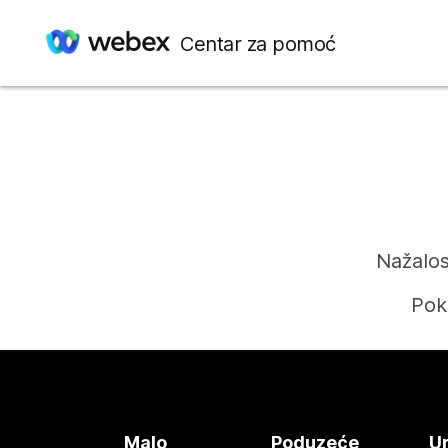
Centar za pomoć
Nažalos
Pok
Malo
Poduzeće
Ur