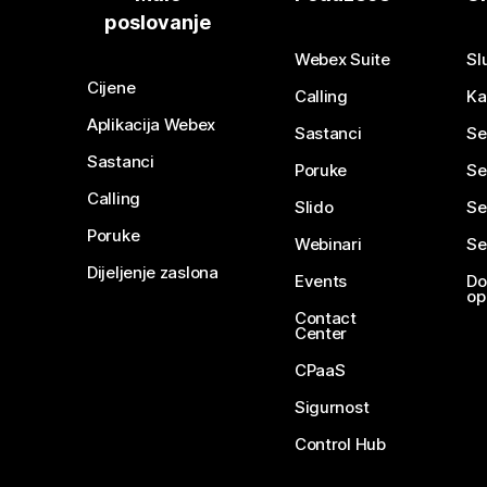
poslovanje
Webex Suite
Sl
Cijene
Calling
Ka
Aplikacija Webex
Sastanci
Se
Sastanci
Poruke
Se
Calling
Slido
Se
Poruke
Webinari
Se
Dijeljenje zaslona
Events
Do
op
Contact
Center
CPaaS
Sigurnost
Control Hub