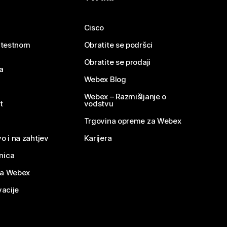
Cisco
e testnom
Obratite se podršci
Obratite se prodaji
a
Webex Blog
Webex – Razmišljanje o
t
vodstvu
Trgovina opreme za Webex
o i na zahtjev
Karijera
nica
za Webex
vacije