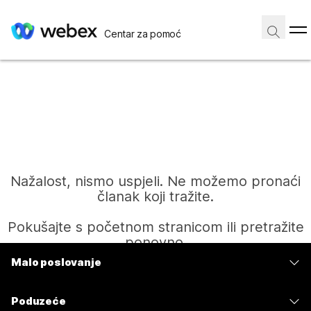
Centar za pomoć
Nažalost, nismo uspjeli. Ne možemo pronaći
članak koji tražite.
Pokušajte s početnom stranicom ili pretražite
ponovno.
Malo poslovanje
Cijene
Početak
Poduzeće