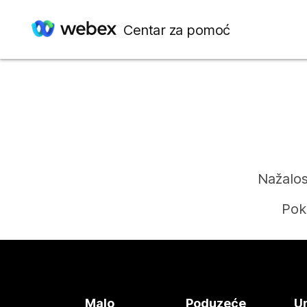
Centar za pomoć
Nažalos
Pok
Malo
Poduzeće
Ur