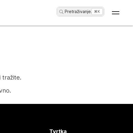
Pretraživanje
...
⌘K
tražite.
vno.
Tvrtka