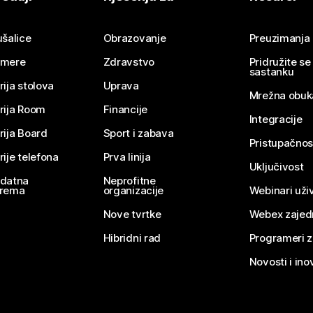
Pošaljite pitanje
ušalice
Obrazovanje
Preuzimanja
mere
Zdravstvo
Pridružite s
sastanku
rija stolova
Uprava
Mrežna obuk
rija Room
Financije
Integracije
rija Board
Sport i zabava
Pristupačnos
rije telefona
Prva linija
Uključivost
datna
Neprofitne
rema
organizacije
Webinari uživ
Nove tvrtke
Webex zajed
Hibridni rad
Programeri 
Novosti i ino