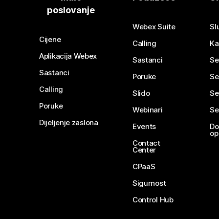
poslovanje
Webex Suite
Sl
Cijene
Calling
Ka
Aplikacija Webex
Sastanci
Se
Sastanci
Poruke
Se
Calling
Slido
Se
Poruke
Webinari
Se
Dijeljenje zaslona
Events
Do
op
Contact
Center
CPaaS
Sigurnost
Control Hub