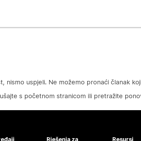
t, nismo uspjeli. Ne možemo pronaći članak koji 
ušajte s početnom stranicom ili pretražite pono
Početak
eđaji
Rješenja za
Resursi
Tražite li odgovor?