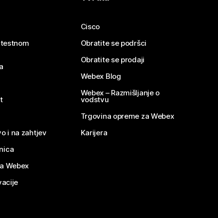
Cisco
e testnom
Obratite se podršci
Obratite se prodaji
a
Webex Blog
Webex – Razmišljanje o
t
vodstvu
Trgovina opreme za Webex
o i na zahtjev
Karijera
nica
za Webex
vacije