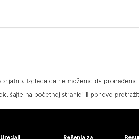
prijatno. Izgleda da ne možemo da pronađemo čl
okušajte na početnoj stranici ili ponovo pretražit
Početak
Uređaji
Rešenja za
Resu
Treba vam odgovor?