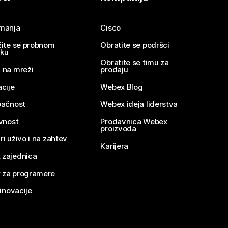
imanja
Cisco
žite se probnom
Obratite se podršci
nku
Obratite se timu za
 na mreži
prodaju
acije
Webex Blog
pačnost
Webex ideja liderstva
ivnost
Prodavnica Webex
proizvoda
ri uživo i na zahtev
Karijera
 zajednica
 za programere
 inovacije