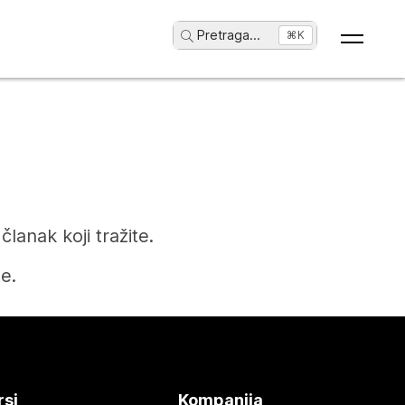
Pretraga
...
⌘K
anak koji tražite.
e.
rsi
Kompanija