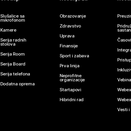
Pošaljite pitanje
Slušalice sa
Obrazovanje
Preuz
mikrofonom
Zdravstvo
Pridru
Kamere
sasta
Uprava
Serija radnih
Časovi
stolova
Finansije
Integr
Serija Room
Sport i zabava
Pristu
Serija Board
Prva linija
Inkluz
Serija telefona
Neprofitne
organizacije
Vebina
Dodatna oprema
Startapovi
Webex
Hibridni rad
Webex
Vesti i