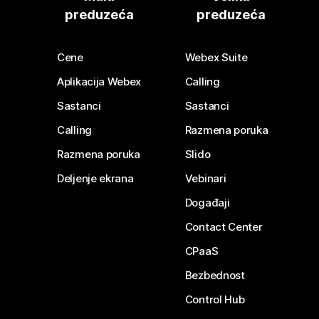
preduzeća
preduzeća
Cene
Webex Suite
Aplikacija Webex
Calling
Sastanci
Sastanci
Calling
Razmena poruka
Razmena poruka
Slido
Deljenje ekrana
Vebinari
Događaji
Contact Center
CPaaS
Bezbednost
Control Hub