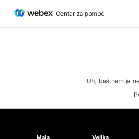
Centar za pomoć
Uh, baš nam je ne
P
Mala
Velika