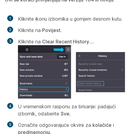
Kliknite ikonu izbornika u gornjem desnom kutu.
Kliknite na
Povijest
.
Kliknite na
Clear Recent History...
.
U
vremenskom rasponu za brisanje:
padajući
izbornik, odaberite
Sve
.
Označite odgovarajuće okvire za
kolačiće
i
predmemoriju
.