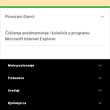
Povezani članci
Čišćenje predmemorije i kolačića u programu
Microsoft Internet Explorer
Malo poslovanje
Cijene
Poduzeće
Aplikacija Webex
Webex Suite
Uređaji
Sastanci
Calling
Slušalice
Calling
Rješenja za
Sastanci
Kamere