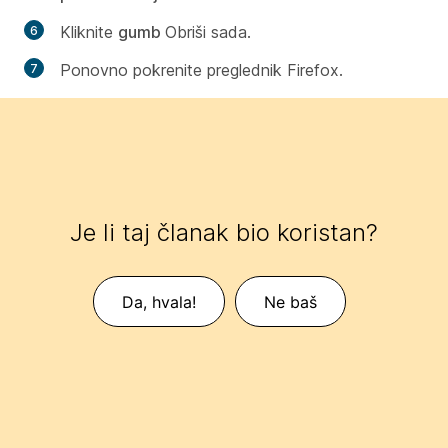
Kliknite
gumb
Obriši sada.
Ponovno pokrenite preglednik Firefox.
Je li taj članak bio koristan?
Da, hvala!
Ne baš