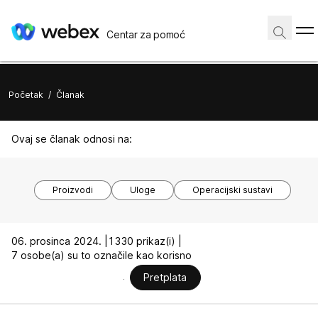
Centar za pomoć
Početak
/
Članak
Ovaj se članak odnosi na:
Proizvodi
Uloge
Operacijski sustavi
06. prosinca 2024. |
1330 prikaz(i) |
7 osobe(a) su to označile kao korisno
Pretplata