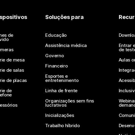
spositivos
Soluções para
Recur
nes de
Educação
Downlo
vido
Assistência médica
Entrar 
meras
de test
Governo
rie de mesa
Aulas o
Financeiro
rie de salas
Integra
Esportes e
rie de placas
entretenimento
Acessib
rie de
Linha de frente
Inclusi
lefone
Organizações sem fins
Webinar
essórios
lucrativos
deman
Inicializações
Comuni
Trabalho híbrido
Desenv