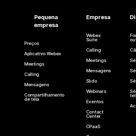
Pequena
Empresa
Di
empresa
Webex
Fo
Suite
ou
Preços
Calling
Câ
Aplicativo Webex
Meetings
Sé
Meetings
Mensagens
Sé
Calling
Slido
Sé
Mensagens
Webinars
Sé
Compartilhamento
te
de tela
Eventos
Ac
Contact
Center
CPaaS