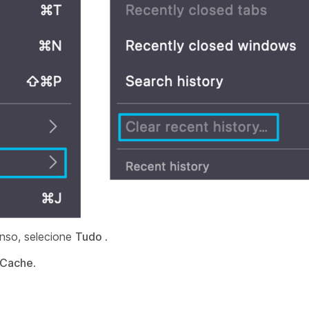
nso, selecione
Tudo
.
Cache
.