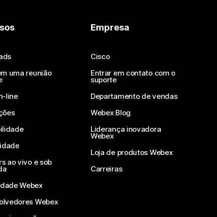
sos
Empresa
ads
Cisco
em uma reunião
Entrar em contato com o
e
suporte
n-line
Departamento de vendas
ções
Webex Blog
ilidade
Liderança inovadora
Webex
vidade
Loja de produtos Webex
s ao vivo e sob
da
Carreiras
dade Webex
olvedores Webex