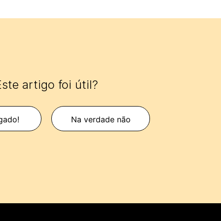
ste artigo foi útil?
gado!
Na verdade não