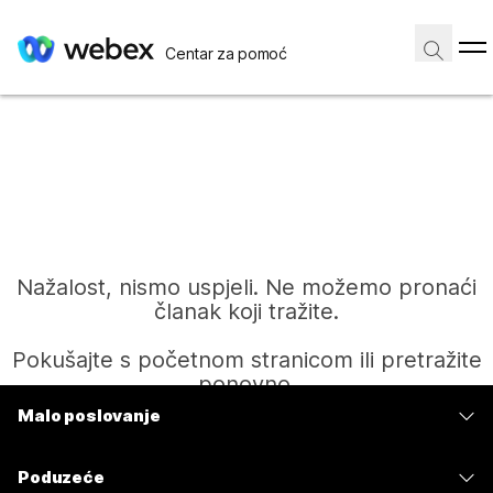
Centar za pomoć
Nažalost, nismo uspjeli. Ne možemo pronaći
članak koji tražite.
Pokušajte s početnom stranicom ili pretražite
ponovno.
Malo poslovanje
Cijene
Početak
Poduzeće