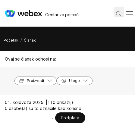
Centar za pomoć
Početak
/
Članak
Ovaj se članak odnosi na:
Proizvodi
Uloge
01. kolovoza 2025. |
110 prikaz(i) |
0 osobe(a) su to označile kao korisno
Pretplata