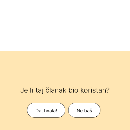
Je li taj članak bio koristan?
Da, hvala!
Ne baš