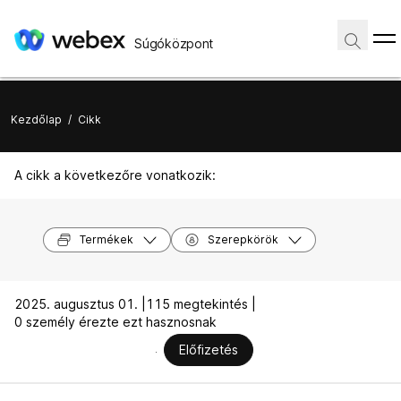
Súgóközpont
Kezdőlap
/
Cikk
A cikk a következőre vonatkozik:
Termékek
Szerepkörök
2025. augusztus 01. |
115 megtekintés |
0 személy érezte ezt hasznosnak
Előfizetés