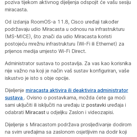
poziva tijekom aktivnog dijeljenja odspojit će vašu sesiju
miracasta.
Od izdanja RoomOS-a 11.8, Cisco uređaji također
podržavaju udio Miracasta u odnosu na infrastrukturu
(MS-MICE), što znači da udio Miracasta koristi
postojeću mrežnu infrastrukturu (Wi-Fi ili Ethernet) za
prijenos medija umjesto Wi-Fi Direct.
Administrator sustava to postavlja. Za vas kao korisnika
nije važno na koji je način vaš sustav konfiguriran, vaše
iskustvo je isto s obje opcije.
Dijeljenje
miracasta aktivira ili deaktivira administrator
sustava
. Ovisno o postavkama, možda ćete ga moći
sami uključiti ili isključiti na uređaju iz
postavki
uređaja i
odabrati
Miracast
u odjeljku Zaslon i videozapisi.
Dijeljenje s Miracastom podržava prosljeđivanje dodirom
na svim uređajima sa zaslonom osjetljivim na dodir koji