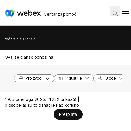
Centar za pomoć
Početak
/
Članak
Ovaj se članak odnosi na:
Proizvodi
Industrije
Uloge
19. studenoga 2025. |
1232 prikaz(i) |
0 osobe(a) su to označile kao korisno
Pretplata