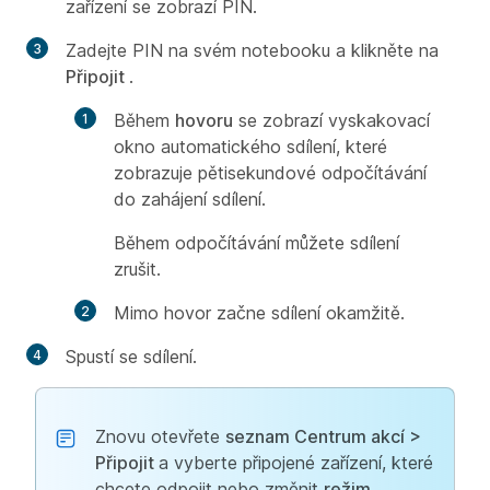
zařízení se zobrazí PIN.
Zadejte PIN na svém notebooku a klikněte na
Připojit
.
Během
hovoru
se zobrazí vyskakovací
okno automatického sdílení, které
zobrazuje pětisekundové odpočítávání
do zahájení sdílení.
Během odpočítávání můžete sdílení
zrušit.
Mimo hovor začne sdílení okamžitě.
Spustí se sdílení.
Znovu otevřete
seznam Centrum akcí >
Připojit
a vyberte připojené zařízení, které
chcete odpojit nebo změnit
režim