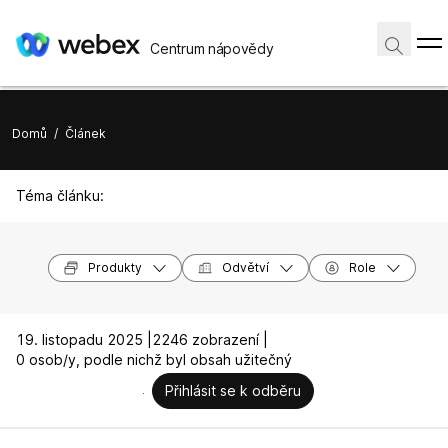
Centrum nápovědy
Domů
/
Článek
Téma článku:
Produkty
Odvětví
Role
19. listopadu 2025 |
2246 zobrazení |
0 osob/y, podle nichž byl obsah užitečný
Přihlásit se k odběru