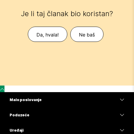
Je li taj članak bio koristan?
Da, hvala!
Ne baš
Malo poslovanje
Cijene
Poduzeće
Aplikacija Webex
Webex Suite
Uređaji
Sastanci