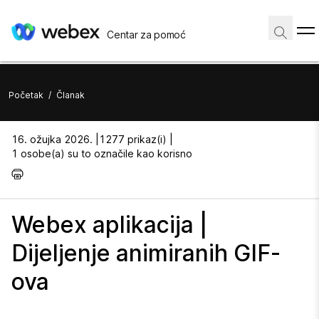
Centar za pomoć
Početak
/
Članak
16. ožujka 2026. |
1277 prikaz(i) |
1 osobe(a) su to označile kao korisno
Webex aplikacija |
Dijeljenje animiranih GIF-
ova