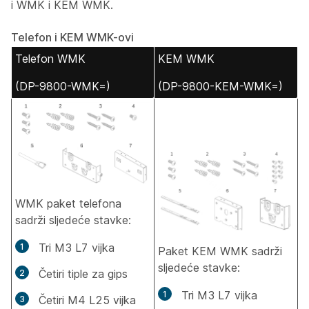
i WMK i KEM WMK.
Telefon i KEM WMK-ovi
Telefon WMK
KEM WMK
(DP-9800-WMK=)
(DP-9800-KEM-WMK=)
WMK paket telefona
sadrži sljedeće stavke:
Tri M3 L7 vijka
Paket KEM WMK sadrži
sljedeće stavke:
Četiri tiple za gips
Tri M3 L7 vijka
Četiri M4 L25 vijka