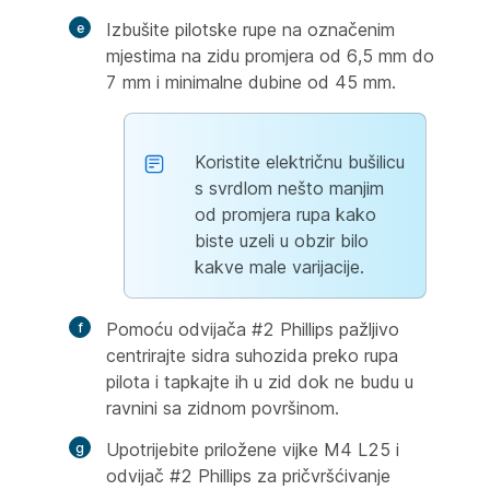
Izbušite pilotske rupe na označenim
mjestima na zidu promjera od 6,5 mm do
7 mm i minimalne dubine od 45 mm.
Koristite električnu bušilicu
s svrdlom nešto manjim
od promjera rupa kako
biste uzeli u obzir bilo
kakve male varijacije.
Pomoću odvijača #2 Phillips pažljivo
centrirajte sidra suhozida preko rupa
pilota i tapkajte ih u zid dok ne budu u
ravnini sa zidnom površinom.
Upotrijebite priložene vijke M4 L25 i
odvijač #2 Phillips za pričvršćivanje