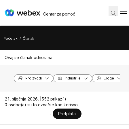
Centar za pomoć
Početak
/
Članak
Ovaj se članak odnosi na:
Proizvodi
Industrije
Uloge
21. siječnja 2026. |
552 prikaz(i) |
0 osobe(a) su to označile kao korisno
Pretplata