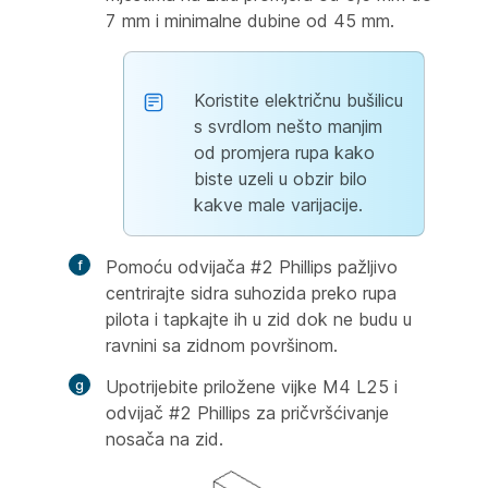
7 mm i minimalne dubine od 45 mm.
Koristite električnu bušilicu
s svrdlom nešto manjim
od promjera rupa kako
biste uzeli u obzir bilo
kakve male varijacije.
Pomoću odvijača #2 Phillips pažljivo
centrirajte sidra suhozida preko rupa
pilota i tapkajte ih u zid dok ne budu u
ravnini sa zidnom površinom.
Upotrijebite priložene vijke M4 L25 i
odvijač #2 Phillips za pričvršćivanje
nosača na zid.