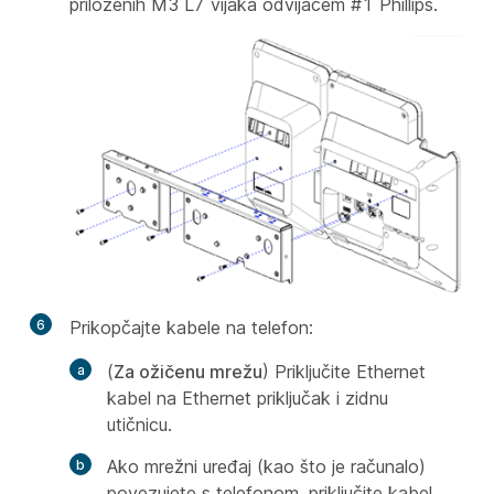
priloženih M3 L7 vijaka odvijačem #1 Phillips.
6
Prikopčajte kabele na telefon:
(
Za ožičenu mrežu
) Priključite Ethernet
kabel na Ethernet priključak i zidnu
utičnicu.
Ako mrežni uređaj (kao što je računalo)
povezujete s telefonom, priključite kabel