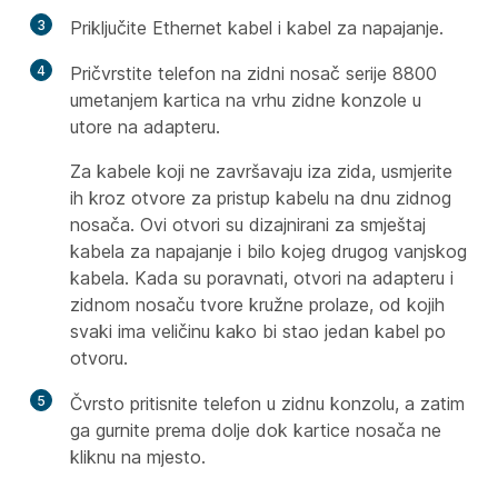
3
Priključite Ethernet kabel i kabel za napajanje.
4
Pričvrstite telefon na zidni nosač serije 8800
umetanjem kartica na vrhu zidne konzole u
utore na adapteru.
Za kabele koji ne završavaju iza zida, usmjerite
ih kroz otvore za pristup kabelu na dnu zidnog
nosača. Ovi otvori su dizajnirani za smještaj
kabela za napajanje i bilo kojeg drugog vanjskog
kabela. Kada su poravnati, otvori na adapteru i
zidnom nosaču tvore kružne prolaze, od kojih
svaki ima veličinu kako bi stao jedan kabel po
otvoru.
5
Čvrsto pritisnite telefon u zidnu konzolu, a zatim
ga gurnite prema dolje dok kartice nosača ne
kliknu na mjesto.