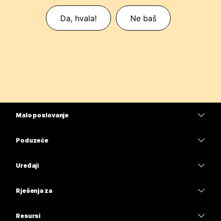
Da, hvala!
Ne baš
Malo poslovanje
Cijene
Poduzeće
Aplikacija Webex
Webex Suite
Uređaji
Sastanci
Calling
Slušalice
Calling
Rješenja za
Sastanci
Kamere
Obrazovanje
Poruke
Poruke
Resursi