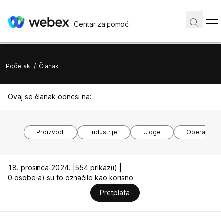
Centar za pomoć
Početak
/
Članak
Ovaj se članak odnosi na:
Proizvodi
Industrije
Uloge
Operacijski
18. prosinca 2024. |
554 prikaz(i) |
0 osobe(a) su to označile kao korisno
Pretplata