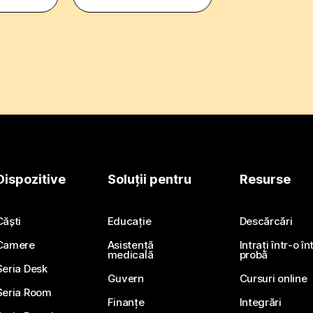
Dispozitive
Soluții pentru
Resurse
Căști
Educație
Descărcări
Camere
Asistență
Intrați într-o î
medicală
probă
Seria Desk
Guvern
Cursuri online
Seria Room
Finanțe
Integrări