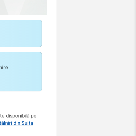
nire
e disponibilă pe
âlniri din Suita