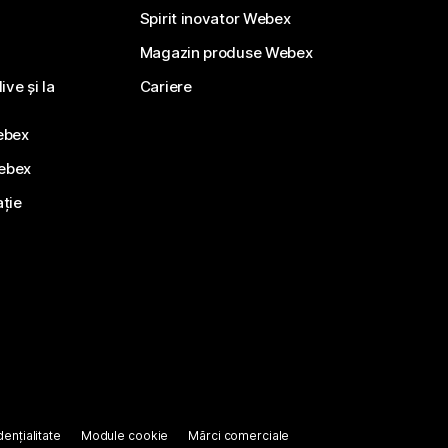
Spirit inovator Webex
Magazin produse Webex
ve și la
Cariere
ebex
Webex
ație
ențialitate
Module cookie
Mărci comerciale