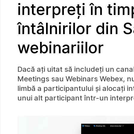
interpreți în timp
întâlnirilor din 
webinariilor
Dacă ați uitat să includeți un can
Meetings sau Webinars Webex, nu vă
limbă a participantului și alocați i
unui alt participant într-un interpr