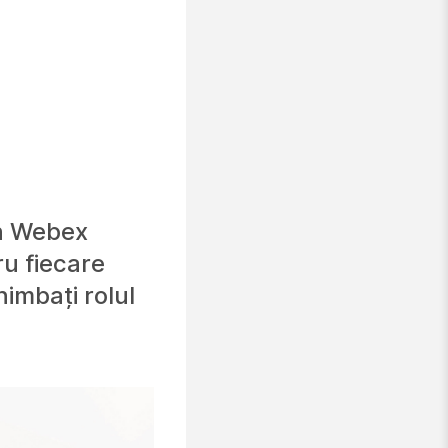
în Webex
ru fiecare
himbați rolul