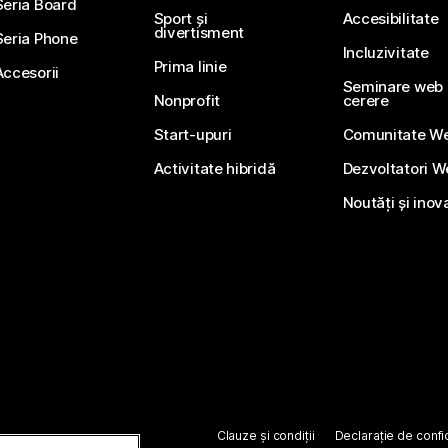
Seria Board
Sport și
Accesibilitate
divertisment
Seria Phone
Incluzivitate
Prima linie
Accesorii
Seminare web li
Nonprofit
cerere
Start-upuri
Comunitate W
Activitate hibridă
Dezvoltatori 
Noutăți și inov
Clauze și condiții
Declarație de confid