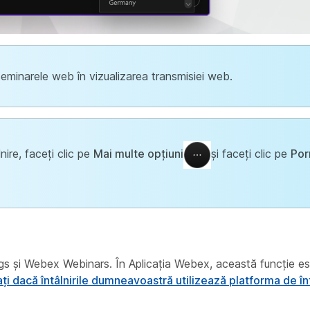
seminarele web în vizualizarea transmisiei web.
lnire, faceți clic pe
Mai multe opțiuni
și faceți clic pe
Por
 și Webex Webinars. În Aplicația Webex, această funcție est
ați dacă întâlnirile dumneavoastră utilizează platforma de înt