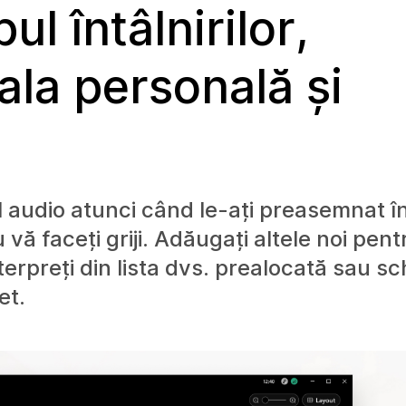
ul întâlnirilor,
Sala personală și
al audio atunci când le-ați preasemnat 
 faceți griji. Adăugați altele noi pent
nterpreți din lista dvs. prealocată sau sc
et.