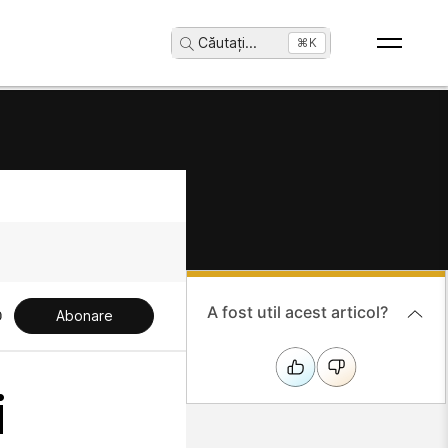
Căutați
...
⌘K
A fost util acest articol?
Abonare
i