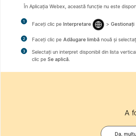
În Aplicația Webex, această funcție nu este dispo
1
Faceți clic pe
Interpretare
>
Gestionați
2
Faceți clic pe
Adăugare limbă
nouă și selectați
3
Selectați un interpret disponibil din lista vertica
clic pe
Se aplică
.
A f
Da, mulț