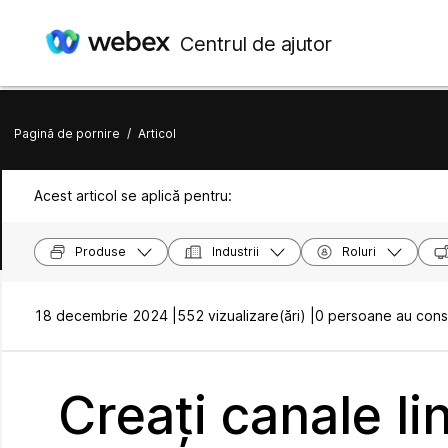
Centrul de ajutor
Pagină de pornire
/
Articol
Acest articol se aplică pentru:
Produse
Industrii
Roluri
18 decembrie 2024 |
552 vizualizare(ări) |
0 persoane au consi
Creați canale lin