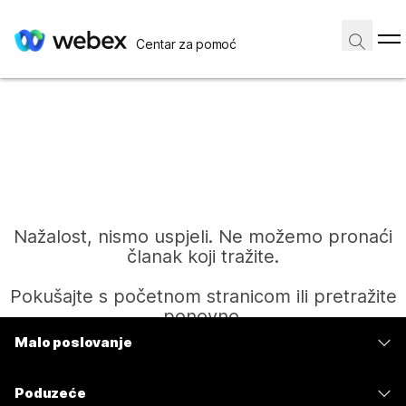
Centar za pomoć
Nažalost, nismo uspjeli. Ne možemo pronaći
članak koji tražite.
Pokušajte s početnom stranicom ili pretražite
ponovno.
Malo poslovanje
Cijene
Početak
Poduzeće