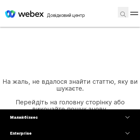
Довідковий центр
На жаль, не вдалося знайти статтю, яку ви
шукаєте.
Перейдіть на головну сторінку або
виконайте пошук знову.
Малий бізнес
Тарифи
Enterprise
Головна