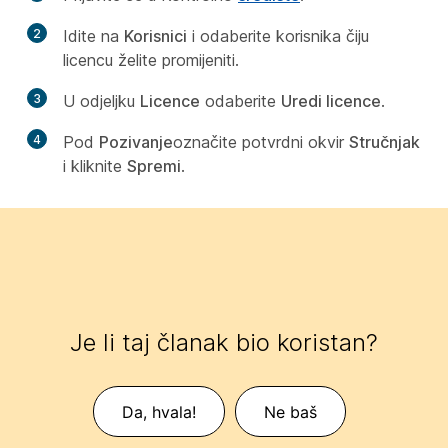
2
Idite na
Korisnici
i odaberite korisnika čiju
licencu želite promijeniti.
3
U odjeljku
Licence
odaberite
Uredi licence
.
4
Pod
Pozivanje
označite potvrdni okvir
Stručnjak
i kliknite
Spremi
.
Je li taj članak bio koristan?
Da, hvala!
Ne baš