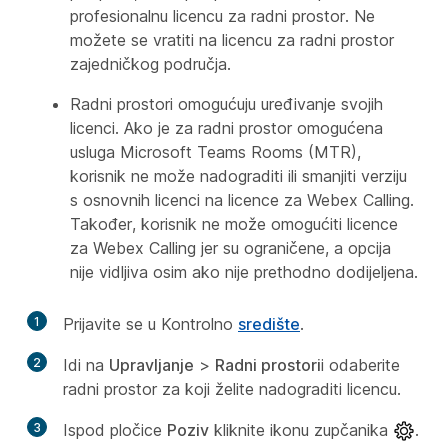
profesionalnu licencu za radni prostor. Ne
možete se vratiti na licencu za radni prostor
zajedničkog područja.
Radni prostori omogućuju uređivanje svojih
licenci. Ako je za radni prostor omogućena
usluga Microsoft Teams Rooms (MTR),
korisnik ne može nadograditi ili smanjiti verziju
s osnovnih licenci na licence za Webex Calling.
Također, korisnik ne može omogućiti licence
za Webex Calling jer su ograničene, a opcija
nije vidljiva osim ako nije prethodno dodijeljena.
1
Prijavite se u Kontrolno
središte
.
2
Idi na
Upravljanje
>
Radni prostori
i odaberite
radni prostor za koji želite nadograditi licencu.
3
Ispod pločice
Poziv
kliknite ikonu zupčanika
.