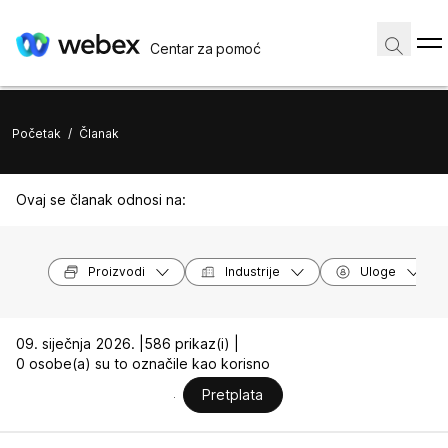
Centar za pomoć
Početak
/
Članak
Ovaj se članak odnosi na:
Proizvodi
Industrije
Uloge
09. siječnja 2026. |
586 prikaz(i) |
0 osobe(a) su to označile kao korisno
Pretplata