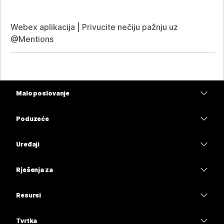
Webex aplikacija | Privucite nečiju pažnju uz
@Mentions
Malo poslovanje
Cijene
Poduzeće
Aplikacija Webex
Webex Suite
Uređaji
Sastanci
Calling
Slušalice
Calling
Rješenja za
Sastanci
Kamere
Obrazovanje
Poruke
Poruke
Resursi
Serija stolova
Zdravstvo
Dijeljenje zaslona
Preuzimanja
Slido
Serija Room
Tvrtka