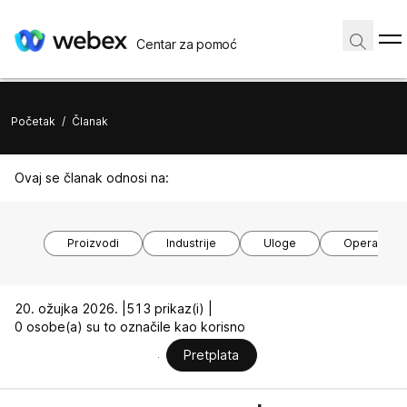
Centar za pomoć
Početak
/
Članak
Ovaj se članak odnosi na:
Proizvodi
Industrije
Uloge
Operacijski
20. ožujka 2026. |
513 prikaz(i) |
0 osobe(a) su to označile kao korisno
Pretplata