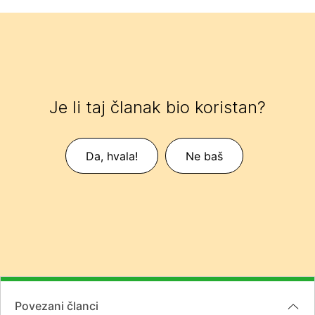
Je li taj članak bio koristan?
Da, hvala!
Ne baš
Povezani članci