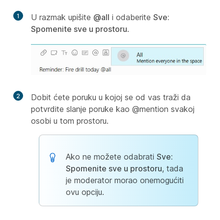
1
U razmak upišite
@all
i odaberite
Sve:
Spomenite sve u prostoru
.
2
Dobit ćete poruku u kojoj se od vas traži da
potvrdite slanje poruke kao @mention svakoj
osobi u tom prostoru.
Ako ne možete odabrati
Sve:
Spomenite sve u prostoru
, tada
je moderator morao onemogućiti
ovu opciju.