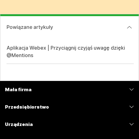
Powiązane artykuły
Aplikacja Webex | Przyciągnij czyjąś uwagę dzięki
@Mentions
Mała firma
Cennik
Przedsiębiorstwo
Aplikacja Webex
Webex Suite
Urządzenia
Meetings
Calling
Zestawy słuchawkowe
Calling