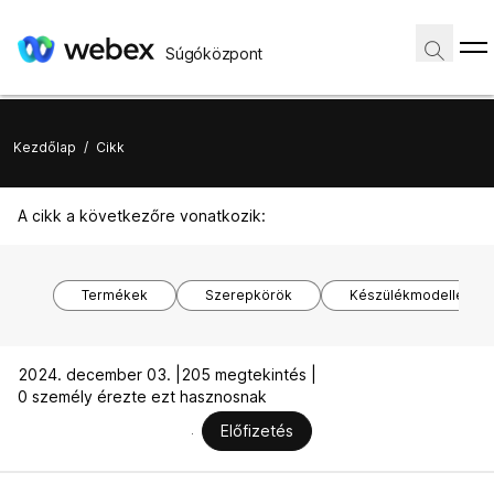
Súgóközpont
Kezdőlap
/
Cikk
A cikk a következőre vonatkozik:
Termékek
Szerepkörök
Készülékmodellek
2024. december 03. |
205 megtekintés |
0 személy érezte ezt hasznosnak
Előfizetés