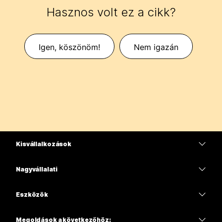
Hasznos volt ez a cikk?
Igen, köszönöm!
Nem igazán
Kisvállalkozások
Díjszabás
Nagyvállalati
Webex alkalmazás
Webex Suite
Eszközök
Meetings
Calling
Mikrofonos fejhallgatók
Calling
Megoldások a következőhöz: