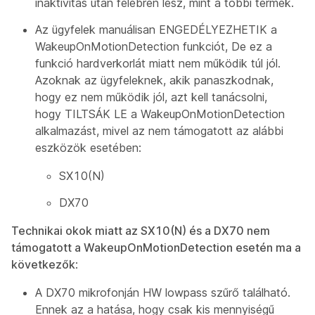
inaktivitás után félébren lesz, mint a többi termék.
Az ügyfelek manuálisan ENGEDÉLYEZHETIK a
WakeupOnMotionDetection funkciót, De ez a
funkció hardverkorlát miatt nem működik túl jól.
Azoknak az ügyfeleknek, akik panaszkodnak,
hogy ez nem működik jól, azt kell tanácsolni,
hogy TILTSÁK LE a WakeupOnMotionDetection
alkalmazást, mivel az nem támogatott az alábbi
eszközök esetében:
SX10(N)
DX70
Technikai okok miatt az SX10(N) és a DX70 nem
támogatott a WakeupOnMotionDetection esetén ma a
következők
:
A DX70 mikrofonján HW lowpass szűrő található.
Ennek az a hatása, hogy csak kis mennyiségű