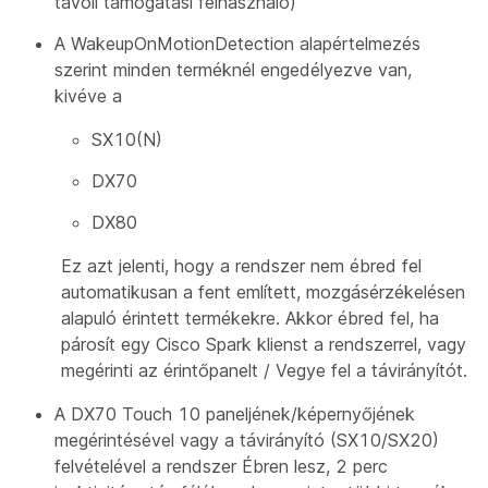
távoli támogatási felhasználó)
A WakeupOnMotionDetection alapértelmezés
szerint minden terméknél engedélyezve van,
kivéve a
SX10(N)
DX70
DX80
Ez azt jelenti, hogy a rendszer nem ébred fel
automatikusan a fent említett, mozgásérzékelésen
alapuló érintett termékekre. Akkor ébred fel, ha
párosít egy Cisco Spark klienst a rendszerrel, vagy
megérinti az érintőpanelt / Vegye fel a távirányítót.
A DX70 Touch 10 paneljének/képernyőjének
megérintésével vagy a távirányító (SX10/SX20)
felvételével a rendszer Ébren lesz, 2 perc