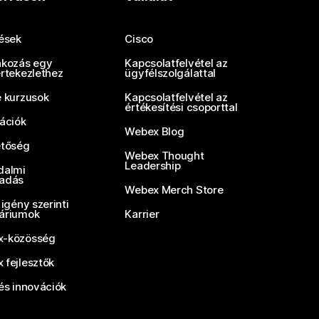
tések
Cisco
akozás egy
Kapcsolatfelvétel az
értekezlethez
ügyfélszolgálattal
e kurzusok
Kapcsolatfelvétel az
értékesítési csoporttal
rációk
Webex Blog
etőség
Webex Thought
Leadership
dalmi
adás
Webex Merch Store
 igény szerinti
áriumok
Karrier
-közösség
 fejlesztők
és innovációk