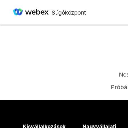
Súgóközpont
Nos
Próbál
Kisvállalkozások
Nagyvállalati