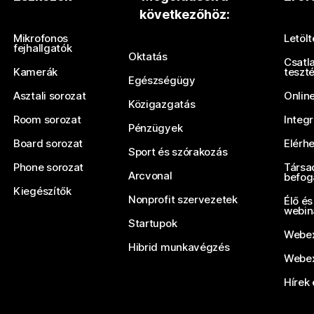
következőhöz:
Küldjön be egy kérdést
Mikrofonos
Letöl
fejhallgatók
Oktatás
Csatl
Kamerák
teszt
Egészségügy
Asztali sorozat
Onlin
Közigazgatás
Room sorozat
Integ
Pénzügyek
Board sorozat
Elérh
Sport és szórakozás
Phone sorozat
Társa
Arcvonal
befog
Kiegészítők
Nonprofit szervezetek
Élő és
webin
Startupok
Webex
Hibrid munkavégzés
Webex
Hírek 