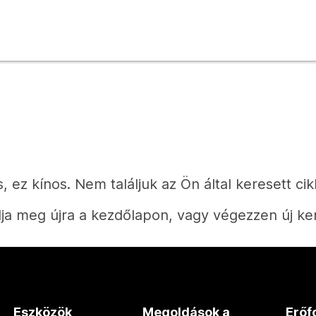
, ez kínos. Nem találjuk az Ön által keresett cik
ja meg újra a kezdőlapon, vagy végezzen új ke
Kezdőlap
Eszközök
Megoldások a
Erőf
Válaszra van szüksége?