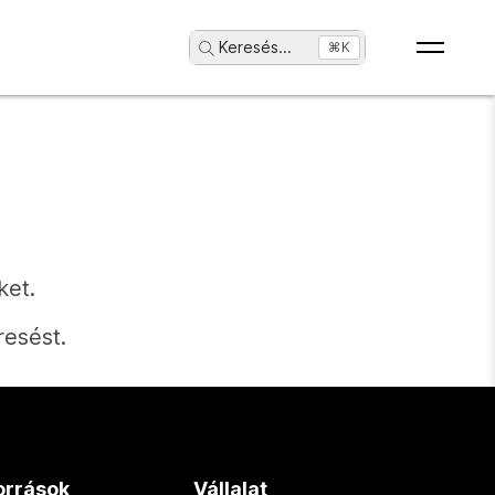
Keresés
...
⌘K
ket.
resést.
orrások
Vállalat