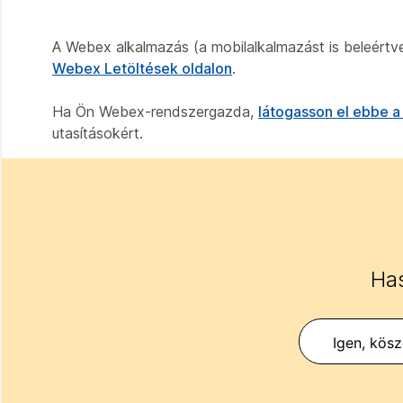
A Webex alkalmazás (a mobilalkalmazást is beleértv
Webex Letöltések oldalon
.
Ha Ön Webex-rendszergazda,
látogasson el ebbe a
utasításokért.
Has
Igen, kös