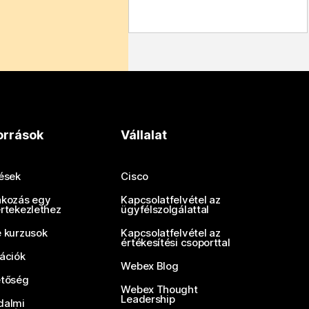
orrások
Vállalat
tések
Cisco
akozás egy
Kapcsolatfelvétel az
értekezlethez
ügyfélszolgálattal
e kurzusok
Kapcsolatfelvétel az
értékesítési csoporttal
rációk
Webex Blog
etőség
Webex Thought
Leadership
dalmi