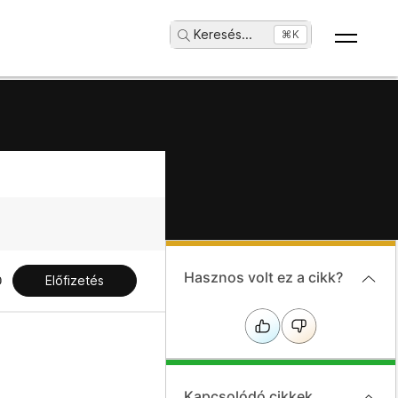
Keresés
...
⌘K
Hasznos volt ez a cikk?
Előfizetés
Kapcsolódó cikkek