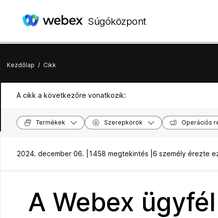
Súgóközpont
Kezdőlap
/
Cikk
A cikk a következőre vonatkozik:
Termékek
Szerepkörök
Operációs r
2024. december 06. |
1458 megtekintés |
6 személy érezte e
A Webex ügyfél 