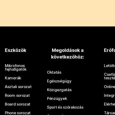
Eszközök
Megoldások a
Erőf
következőhöz:
Mikrofonos
Letöl
fejhallgatók
Oktatás
Csatl
Kamerák
teszt
Egészségügy
Asztali sorozat
Onlin
Közigazgatás
Room sorozat
Integ
Pénzügyek
Board sorozat
Elérh
Sport és szórakozás
Phone sorozat
Társa