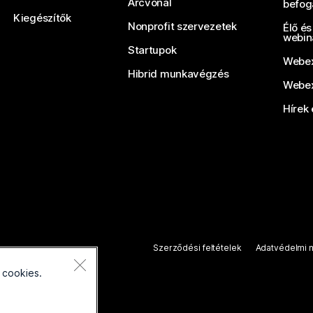
Arcvonal
befog
Kiegészítők
Nonprofit szervezetek
Élő és
webin
Startupok
Webex
Hibrid munkavégzés
Webex
Hírek 
Szerződési feltételek
Adatvédelmi n
 cookies.