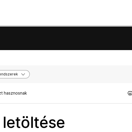
endszerek
zt hasznosnak
letöltése