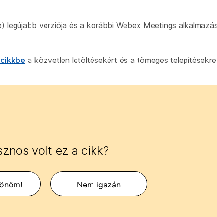
e) legújabb verziója és a korábbi Webex Meetings alkalmazá
 cikkbe
a közvetlen letöltésekért és a tömeges telepítésekr
znos volt ez a cikk?
zönöm!
Nem igazán