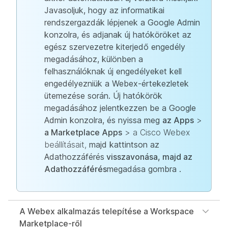
Javasoljuk, hogy az informatikai
rendszergazdák lépjenek a Google Admin
konzolra, és adjanak új hatóköröket az
egész szervezetre kiterjedő engedély
megadásához, különben a
felhasználóknak új engedélyeket kell
engedélyezniük a Webex-értekezletek
ütemezése során. Új hatókörök
megadásához jelentkezzen be a Google
Admin konzolra, és nyissa meg
az Apps
>
a Marketplace Apps
> a Cisco Webex
beállításait,
majd kattintson az
Adathozzáférés
visszavonása, majd az
Adathozzáférés
megadása gombra
.
A Webex alkalmazás telepítése a Workspace
Marketplace-ről