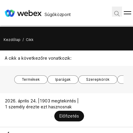
Súgóközpont
Kezdőlap
/
Cikk
A cikk a következőre vonatkozik:
Termékek
Iparágak
Szerepkörök
O
2026. április 24. |
1903 megtekintés |
1 személy érezte ezt hasznosnak
Előfizetés