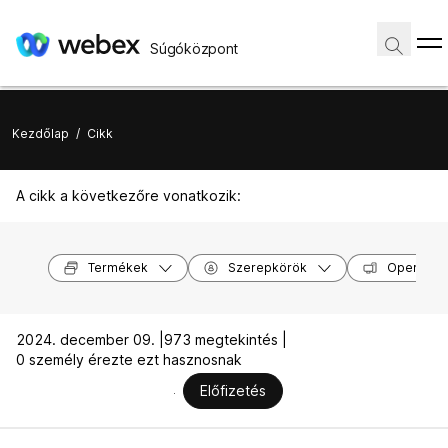
Súgóközpont
Kezdőlap
/
Cikk
A cikk a következőre vonatkozik:
Termékek
Szerepkörök
Operáció
2024. december 09. |
973 megtekintés |
0 személy érezte ezt hasznosnak
Előfizetés