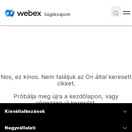
Súgóközpont
Nos, ez kínos. Nem találjuk az Ön által keresett
cikket.
Próbálja meg újra a kezdőlapon, vagy
végezzen új keresést.
Kisvállalkozások
Díjszabás
Kezdőlap
Nagyvállalati