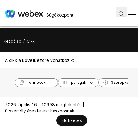
Súgóközpont
Kezdőlap
/
Cikk
A cikk a következőre vonatkozik:
Termékek
Iparágak
Szerepkörök
2026. április 16. |
10998 megtekintés |
0 személy érezte ezt hasznosnak
Előfizetés