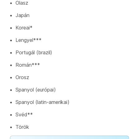
Olasz
Japán
Koreai*
Lengyel***
Portugál (brazil)
Román***
Orosz
Spanyol (európai)
Spanyol (latin-amerikai)
Svéd**
Török