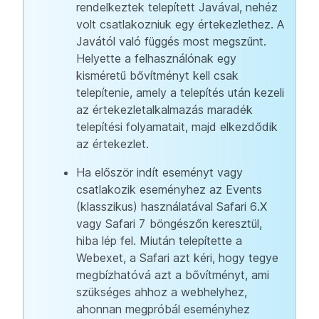
rendelkeztek telepített Javával, nehéz
volt csatlakozniuk egy értekezlethez. A
Javától való függés most megszűnt.
Helyette a felhasználónak egy
kisméretű bővítményt kell csak
telepítenie, amely a telepítés után kezeli
az értekezletalkalmazás maradék
telepítési folyamatait, majd elkezdődik
az értekezlet.
Ha először indít eseményt vagy
csatlakozik eseményhez az Events
(klasszikus) használatával Safari 6.X
vagy Safari 7 böngészőn keresztül,
hiba lép fel. Miután telepítette a
Webexet, a Safari azt kéri, hogy tegye
megbízhatóvá azt a bővítményt, ami
szükséges ahhoz a webhelyhez,
ahonnan megpróbál eseményhez