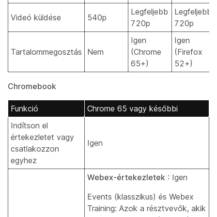
Legfeljebb
Legfeljebb
Videó küldése
540p
720p
720p
Igen
Igen
Tartalommegosztás
Nem
(Chrome
(Firefox
65+)
52+)
Chromebook
Funkció
Chrome 65 vagy későbbi
Indítson el
értekezletet vagy
Igen
csatlakozzon
egyhez
Webex-értekezletek
: Igen
Events (klasszikus) és Webex
Training: Azok a résztvevők, akik