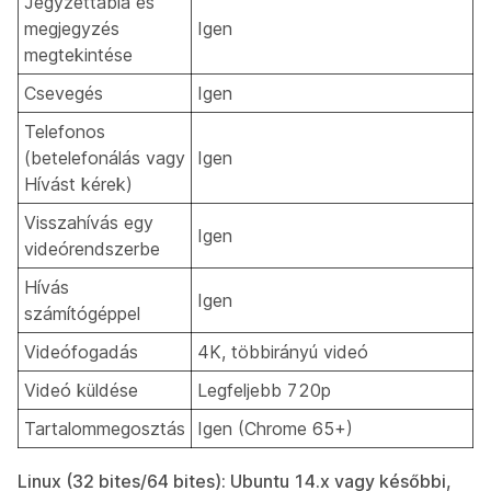
Jegyzettábla és
megjegyzés
Igen
megtekintése
Csevegés
Igen
Telefonos
(betelefonálás vagy
Igen
Hívást kérek)
Visszahívás egy
Igen
videórendszerbe
Hívás
Igen
számítógéppel
Videófogadás
4K, többirányú videó
Videó küldése
Legfeljebb 720p
Tartalommegosztás
Igen (Chrome 65+)
Linux (32 bites/64 bites): Ubuntu 14.x vagy későbbi,