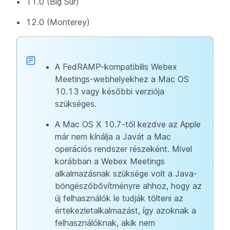
11.0 (Big Sur)
12.0 (Monterey)
A FedRAMP-kompatibilis Webex
Meetings-webhelyekhez a Mac OS
10.13 vagy későbbi verziója
szükséges.
A Mac OS X 10.7-től kezdve az Apple
már nem kínálja a Javát a Mac
operációs rendszer részeként. Mivel
korábban a Webex Meetings
alkalmazásnak szüksége volt a Java-
böngészőbővítményre ahhoz, hogy az
új felhasználók le tudják tölteni az
értekezletalkalmazást, így azoknak a
felhasználóknak, akik nem