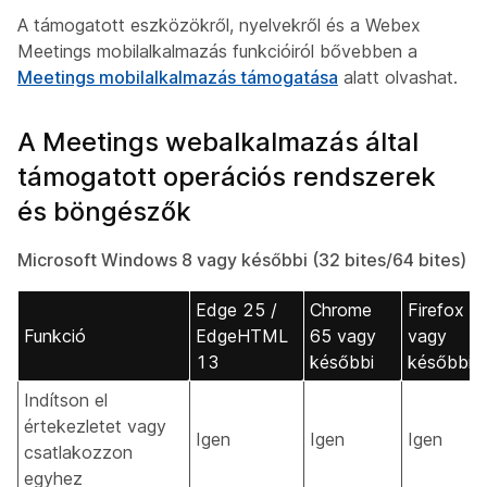
A támogatott eszközökről, nyelvekről és a Webex
Meetings mobilalkalmazás funkcióiról bővebben a
Meetings mobilalkalmazás támogatása
alatt olvashat.
A Meetings webalkalmazás által
támogatott operációs rendszerek
és böngészők
Microsoft Windows 8 vagy későbbi (32 bites/64 bites)
Edge 25 /
Chrome
Firefox 4
Funkció
EdgeHTML
65 vagy
vagy
13
későbbi
későbbi
Indítson el
értekezletet vagy
Igen
Igen
Igen
csatlakozzon
egyhez