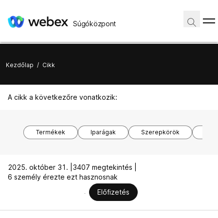
Súgóközpont
Kezdőlap
/
Cikk
A cikk a következőre vonatkozik:
Termékek
Iparágak
Szerepkörök
Ope
2025. október 31. |
3407 megtekintés |
6 személy érezte ezt hasznosnak
Előfizetés