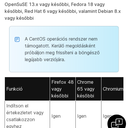
OpenSuSE 13.x vagy későbbi, Fedora 18 vagy
későbbi, Red Hat 6 vagy későbbi, valamint Debian 8.x
vagy későbbi
A CentOS operációs rendszer nem
támogatott. Kerülő megoldásként
próbáljon meg frissíteni a böngésző
legújabb verziójára.
Firefox 48
Chrome
Funkció
vagy
65 vagy
Chromium
későbbi
későbbi
Indítson el
értekezletet vagy
Igen
Igen
Igen
csatlakozzon
egyhez