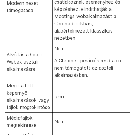
csatlakoznak eseményhez és
Modern nézet
képzéshez, elindíthatják a
támogatása
Meetings webalkalmazást a
Chromebookban,
alapértelmezett klasszikus
nézetben.
Nem
Átváltás a Cisco
A Chrome operációs rendszere
Webex asztali
nem támogatott az asztali
alkalmazásra
alkalmazásban.
Megosztott
képernyő,
Igen
alkalmazások vagy
fájlok megtekintése
Médiafájlok
Nem
megtekintése