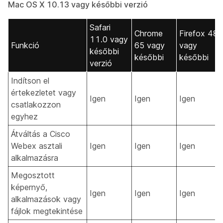
Mac OS X 10.13 vagy későbbi verzió
Safari
Chrome
Firefox 48
11.0 vagy
Funkció
65 vagy
vagy
későbbi
későbbi
későbbi
verzió
Indítson el
értekezletet vagy
Igen
Igen
Igen
csatlakozzon
egyhez
Átváltás a Cisco
Webex asztali
Igen
Igen
Igen
alkalmazásra
Megosztott
képernyő,
Igen
Igen
Igen
alkalmazások vagy
fájlok megtekintése