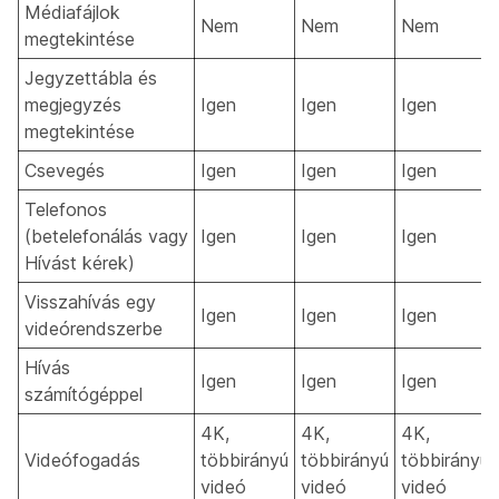
Médiafájlok
Nem
Nem
Nem
megtekintése
Jegyzettábla és
megjegyzés
Igen
Igen
Igen
megtekintése
Csevegés
Igen
Igen
Igen
Telefonos
(betelefonálás vagy
Igen
Igen
Igen
Hívást kérek)
Visszahívás egy
Igen
Igen
Igen
videórendszerbe
Hívás
Igen
Igen
Igen
számítógéppel
4K,
4K,
4K,
Videófogadás
többirányú
többirányú
többirányú
videó
videó
videó