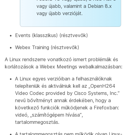
vagy újabb, valamint a Debian 8.x
vagy újabb verzióját.
Events (klasszikus) (résztvevők)
Webex Training (résztvevők)
A Linux rendszerre vonatkozó ismert problémák és
korlátozások a Webex Meetings webalkalmazásban:
A Linux egyes verzióiban a felhasználóknak
telepíteniük és aktiválniuk kell az „OpenH264
Video Codec provided by Cisco Systems, Inc.”
nevű bővítményt annak érdekében, hogy a
következő funkciók működjenek a Firefoxban:
videó, „számítógépem hívása”,
tartalommegosztás.
A tartalommegosztás nem működik olyan Linux-