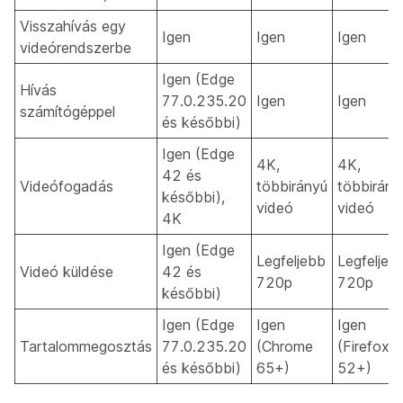
Visszahívás egy
Igen
Igen
Igen
videórendszerbe
Igen (Edge
Hívás
77.0.235.20
Igen
Igen
számítógéppel
és későbbi)
Igen (Edge
4K,
4K,
42 és
Videófogadás
többirányú
többirány
későbbi),
videó
videó
4K
Igen (Edge
Legfeljebb
Legfeljeb
Videó küldése
42 és
720p
720p
későbbi)
Igen (Edge
Igen
Igen
Tartalommegosztás
77.0.235.20
(Chrome
(Firefox
és későbbi)
65+)
52+)