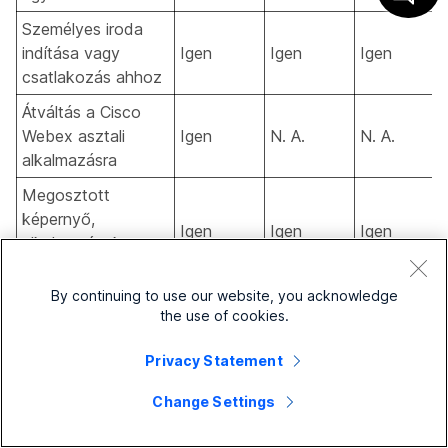
Személyes iroda
indítása vagy
Igen
Igen
Igen
csatlakozás ahhoz
Átváltás a Cisco
Webex asztali
Igen
N. A.
N. A.
alkalmazásra
Megosztott
képernyő,
Igen
Igen
Igen
alkalmazások vagy
fájlok megtekintése
By continuing to use our website, you acknowledge
Médiafájlok
Nem
Nem
Nem
the use of cookies.
megtekintése
Jegyzettábla és
Privacy Statement
megjegyzés
Igen
Igen
Igen
Change Settings
megtekintése
Csevegés
Igen
Igen
Igen