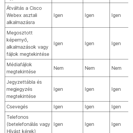
Átváltás a Cisco
Webex asztali
Igen
Igen
Igen
alkalmazásra
Megosztott
képernyő,
Igen
Igen
Igen
alkalmazások vagy
fájlok megtekintése
Médiafájlok
Nem
Nem
Nem
megtekintése
Jegyzettábla és
megjegyzés
Igen
Igen
Igen
megtekintése
Csevegés
Igen
Igen
Igen
Telefonos
(betelefonálás vagy
Igen
Igen
Igen
Hívást kérek)