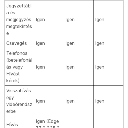
Jegyzettábl
a és
megjegyzés
Igen
Igen
Igen
megtekintés
e
Csevegés
Igen
Igen
Igen
Telefonos
(betelefonál
ás vagy
Igen
Igen
Igen
Hívást
kérek)
Visszahívás
egy
Igen
Igen
Igen
videórendsz
erbe
Igen (Edge
Hívás