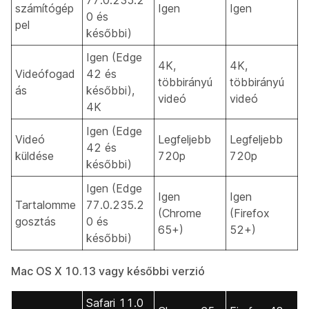
77.0.235.2
számítógép
Igen
Igen
0 és
pel
későbbi)
Igen (Edge
4K,
4K,
Videófogad
42 és
többirányú
többirányú
ás
későbbi),
videó
videó
4K
Igen (Edge
Videó
Legfeljebb
Legfeljebb
42 és
küldése
720p
720p
későbbi)
Igen (Edge
Igen
Igen
Tartalomme
77.0.235.2
(Chrome
(Firefox
gosztás
0 és
65+)
52+)
későbbi)
Mac OS X 10.13 vagy későbbi verzió
Safari 11.0