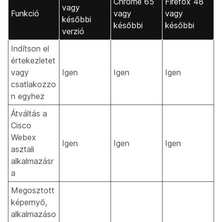
Chrome 65
Firefox 48
vagy
Funkció
vagy
vagy
későbbi
későbbi
későbbi
verzió
Indítson el
értekezletet
vagy
Igen
Igen
Igen
csatlakozzo
n egyhez
Átváltás a
Cisco
Webex
Igen
Igen
Igen
asztali
alkalmazásr
a
Megosztott
képernyő,
alkalmazáso