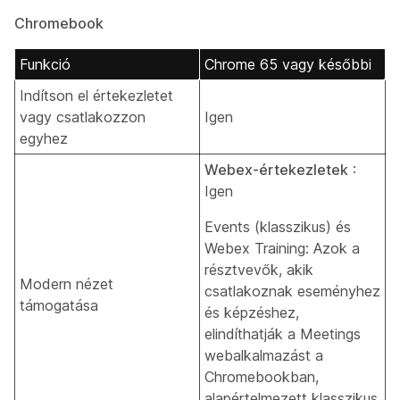
Chromebook
Funkció
Chrome 65 vagy későbbi
Indítson el értekezletet
vagy csatlakozzon
Igen
egyhez
Webex-értekezletek
:
Igen
Events (klasszikus) és
Webex Training: Azok a
résztvevők, akik
Modern nézet
csatlakoznak eseményhez
támogatása
és képzéshez,
elindíthatják a Meetings
webalkalmazást a
Chromebookban,
alapértelmezett klasszikus