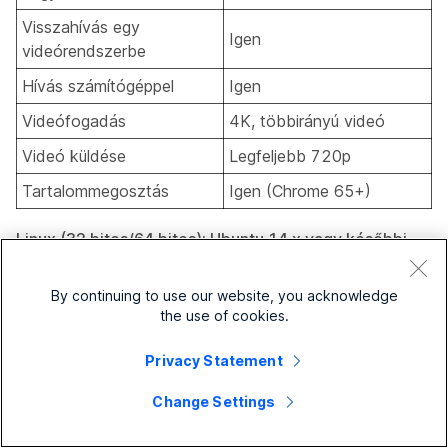
Visszahívás egy
Igen
videórendszerbe
Hívás számítógéppel
Igen
Videófogadás
4K, többirányú videó
Videó küldése
Legfeljebb 720p
Tartalommegosztás
Igen (Chrome 65+)
Linux (32 bites/64 bites): Ubuntu 14.x vagy későbbi,
OpenSuSE 13.x vagy későbbi, Fedora 18 vagy
későbbi, Red Hat 6 vagy későbbi, valamint Debian 8.x
By continuing to use our website, you acknowledge
vagy későbbi
the use of cookies.
Privacy Statement
A CentOS operációs rendszer nem
Change Settings
támogatott. Kerülő megoldásként
próbáljon meg frissíteni a böngésző