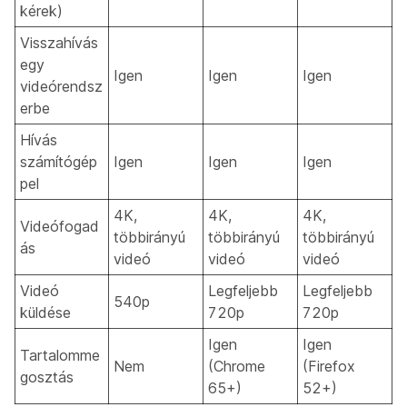
kérek)
Visszahívás
egy
Igen
Igen
Igen
videórendsz
erbe
Hívás
számítógép
Igen
Igen
Igen
pel
4K,
4K,
4K,
Videófogad
többirányú
többirányú
többirányú
ás
videó
videó
videó
Videó
Legfeljebb
Legfeljebb
540p
küldése
720p
720p
Igen
Igen
Tartalomme
Nem
(Chrome
(Firefox
gosztás
65+)
52+)