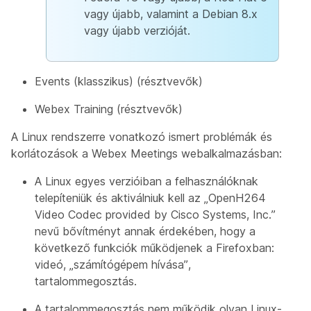
vagy újabb, valamint a Debian 8.x
vagy újabb verzióját.
Events (klasszikus) (résztvevők)
Webex Training (résztvevők)
A Linux rendszerre vonatkozó ismert problémák és
korlátozások a Webex Meetings webalkalmazásban:
A Linux egyes verzióiban a felhasználóknak
telepíteniük és aktiválniuk kell az „OpenH264
Video Codec provided by Cisco Systems, Inc.”
nevű bővítményt annak érdekében, hogy a
következő funkciók működjenek a Firefoxban:
videó, „számítógépem hívása”,
tartalommegosztás.
A tartalommegosztás nem működik olyan Linux-