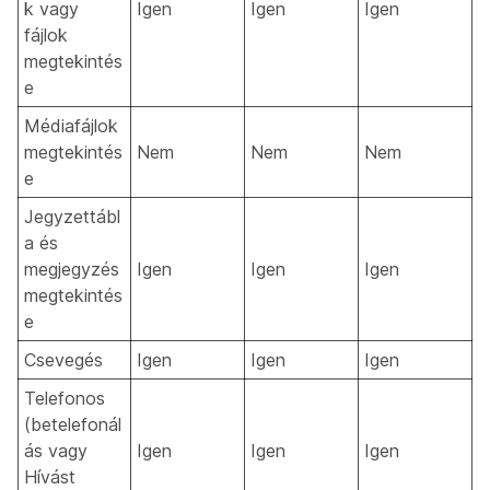
k vagy
Igen
Igen
Igen
fájlok
megtekintés
e
Médiafájlok
megtekintés
Nem
Nem
Nem
e
Jegyzettábl
a és
megjegyzés
Igen
Igen
Igen
megtekintés
e
Csevegés
Igen
Igen
Igen
Telefonos
(betelefonál
ás vagy
Igen
Igen
Igen
Hívást