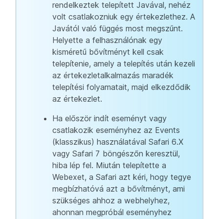
rendelkeztek telepített Javával, nehéz
volt csatlakozniuk egy értekezlethez. A
Javától való függés most megszűnt.
Helyette a felhasználónak egy
kisméretű bővítményt kell csak
telepítenie, amely a telepítés után kezeli
az értekezletalkalmazás maradék
telepítési folyamatait, majd elkezdődik
az értekezlet.
Ha először indít eseményt vagy
csatlakozik eseményhez az Events
(klasszikus) használatával Safari 6.X
vagy Safari 7 böngészőn keresztül,
hiba lép fel. Miután telepítette a
Webexet, a Safari azt kéri, hogy tegye
megbízhatóvá azt a bővítményt, ami
szükséges ahhoz a webhelyhez,
ahonnan megpróbál eseményhez