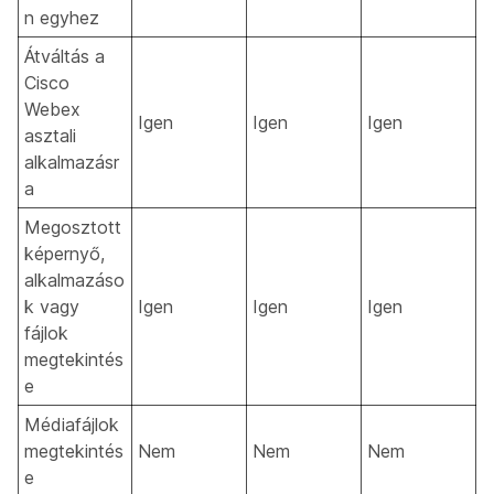
n egyhez
Átváltás a
Cisco
Webex
Igen
Igen
Igen
asztali
alkalmazásr
a
Megosztott
képernyő,
alkalmazáso
k vagy
Igen
Igen
Igen
fájlok
megtekintés
e
Médiafájlok
megtekintés
Nem
Nem
Nem
e