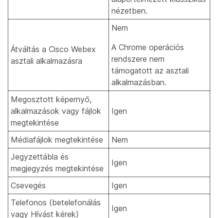
nézetben.
Nem
A Chrome operációs
Átváltás a Cisco Webex
rendszere nem
asztali alkalmazásra
támogatott az asztali
alkalmazásban.
Megosztott képernyő,
alkalmazások vagy fájlok
Igen
megtekintése
Médiafájlok megtekintése
Nem
Jegyzettábla és
Igen
megjegyzés megtekintése
Csevegés
Igen
Telefonos (betelefonálás
Igen
vagy Hívást kérek)