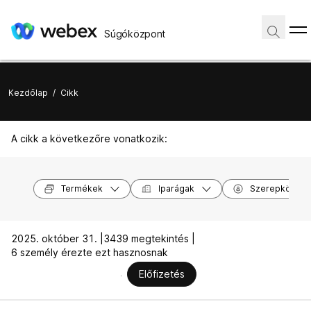
Súgóközpont
Kezdőlap
/
Cikk
A cikk a következőre vonatkozik:
Termékek
Iparágak
Szerepkörök
2025. október 31. |
3439 megtekintés |
6 személy érezte ezt hasznosnak
Előfizetés