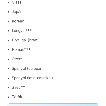
Olasz
Japán
Koreai*
Lengyel***
Portugál (brazil)
Román***
Orosz
Spanyol (európai)
Spanyol (latin-amerikai)
Svéd**
Török