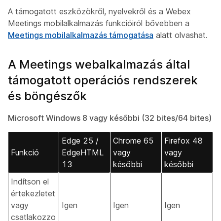
A támogatott eszközökről, nyelvekről és a Webex
Meetings mobilalkalmazás funkcióiról bővebben a
Meetings mobilalkalmazás támogatása
alatt olvashat.
A Meetings webalkalmazás által
támogatott operációs rendszerek
és böngészők
Microsoft Windows 8 vagy későbbi (32 bites/64 bites)
Edge 25 /
Chrome 65
Firefox 48
Funkció
EdgeHTML
vagy
vagy
13
későbbi
későbbi
Indítson el
értekezletet
vagy
Igen
Igen
Igen
csatlakozzo