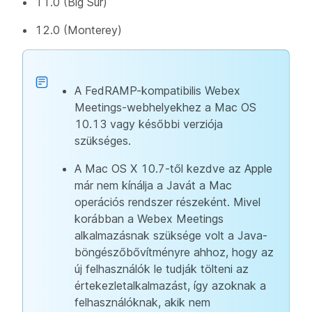
11.0 (Big Sur)
12.0 (Monterey)
A FedRAMP-kompatibilis Webex
Meetings-webhelyekhez a Mac OS
10.13 vagy későbbi verziója
szükséges.
A Mac OS X 10.7-től kezdve az Apple
már nem kínálja a Javát a Mac
operációs rendszer részeként. Mivel
korábban a Webex Meetings
alkalmazásnak szüksége volt a Java-
böngészőbővítményre ahhoz, hogy az
új felhasználók le tudják tölteni az
értekezletalkalmazást, így azoknak a
felhasználóknak, akik nem