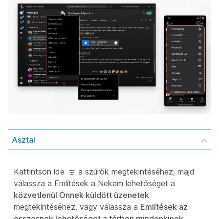
Asztal
Kattintson ide
a szűrők megtekintéséhez, majd
válassza a Említések a Nekem lehetőséget a
közvetlenül Önnek küldött üzenetek
megtekintéséhez, vagy válassza a
Említések az
összesnek lehetőséget a térben mindenkinek