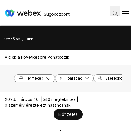
Súgóközpont
Kezdőlap
/
Cikk
A cikk a következőre vonatkozik:
Termékek
Iparágak
Szerepkörök
2026. március 16. |
540 megtekintés |
0 személy érezte ezt hasznosnak
Előfizetés