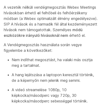
A vezeték nélküli vendégmegosztás Webex Meetings
hívásokban érhető
el
felhőbeli és felhőérzékeny
módban (a Webex optimalizált élmény engedélyezve).
SIP A hívások és a harmadik fél által kezdeményezett
hívások nem támogatottak. Személyes
módú
eszközökre irányuló hívásoknál nem
érhető el.
A Vendégmegosztás használata során vegye
figyelembe a következőket:
Nem indíthat megosztást, ha valaki más osztja
meg a tartalmat.
A hang lejátszása a laptopon keresztül történik,
de a képernyőn nem jelenik meg semmi.
A videó streamelése 1080p, 10
képkocka/másodperc vagy 720p, 30
képkocka/másodperc sebességgel történik.