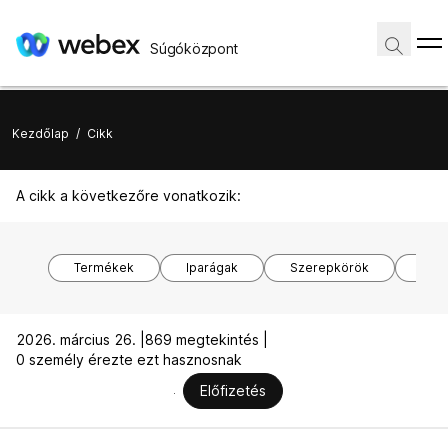
Súgóközpont
Kezdőlap
/
Cikk
A cikk a következőre vonatkozik:
Termékek
Iparágak
Szerepkörök
Ope
2026. március 26. |
869 megtekintés |
0 személy érezte ezt hasznosnak
Előfizetés