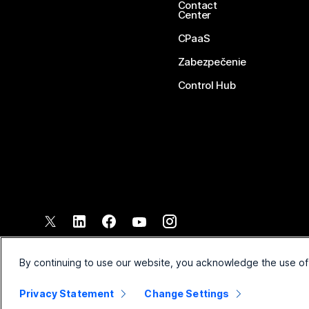
Contact
Center
CPaaS
Zabezpečenie
Control Hub
©
2026
Spoločnosť Cisco a jej pridružené spoločnosti. Všetky pr
Zmluvné podmienky
Vyhláse
By continuing to use our website, you acknowledge the use of
Privacy Statement
Change Settings