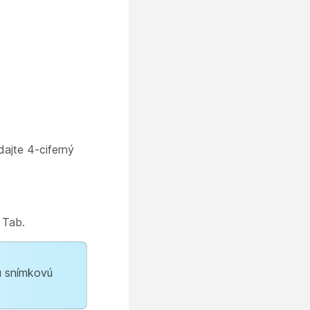
ajte 4-ciferný
 Tab.
u snímkovú