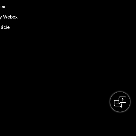
bex
by Webex
vácie