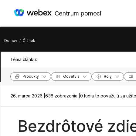
Centrum pomoci
Domov
/
Článok
Téma článku:
Produkty
Odvetvia
Roly
26. marca 2026 |
638 zobrazenia |
0 ľudia to považujú za užit
Bezdrôtové zdie