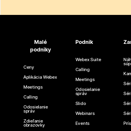
Malé
Podnik
Za
podniky
Webex Suite
Náh
súp
Ceny
Calling
Ka
Aplikácia Webex
Meetings
Sér
Meetings
Odosielanie
správ
Sér
Calling
Slido
Sér
Odosielanie
správ
Webinars
Sér
Zdieľanie
Events
Prí
obrazovky