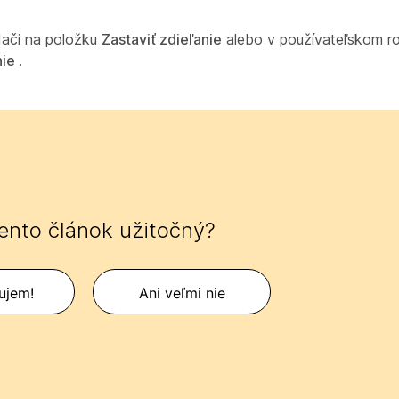
adači na položku
Zastaviť zdieľanie
alebo v používateľskom ro
nie
.
tento článok užitočný?
ujem!
Ani veľmi nie