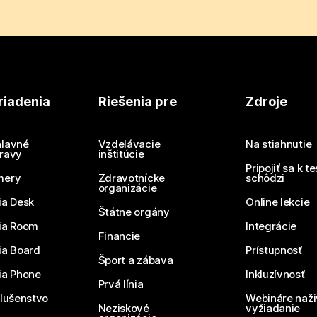
riadenia
Riešenia pre
Zdroje
lavné
Vzdelávacie
Na stiahnutie
ravy
inštitúcie
Pripojiť sa k t
mery
Zdravotnícke
schôdzi
organizácie
ia Desk
Online lekcie
Štátne orgány
ia Room
Integrácie
Financie
ia Board
Prístupnosť
Šport a zábava
ia Phone
Inkluzívnosť
Prvá línia
slušenstvo
Webináre naži
Neziskové
vyžiadanie