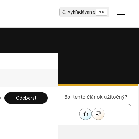
Vyhľadávanie
...
⌘K
Bol tento článok užitočný?
Odoberať