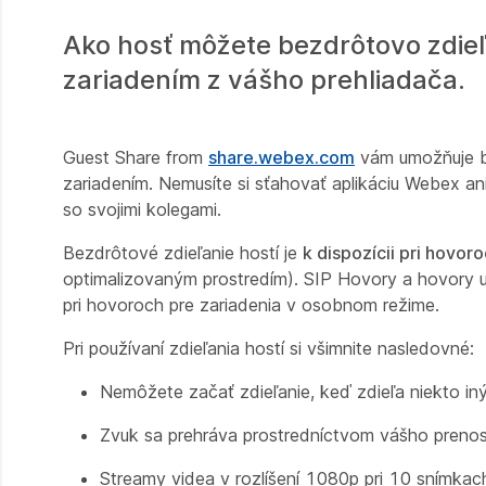
Ako hosť môžete bezdrôtovo zdie
zariadením z vášho prehliadača.
Guest Share from
share.webex.com
vám umožňuje b
zariadením. Nemusíte si sťahovať aplikáciu Webex an
so svojimi kolegami.
Bezdrôtové zdieľanie hostí je
k dispozícii pri hovor
optimalizovaným prostredím). SIP Hovory a hovory u
pri hovoroch pre zariadenia v osobnom režime.
Pri používaní zdieľania hostí si všimnite nasledovné:
Nemôžete začať zdieľanie, keď zdieľa niekto iný
Zvuk sa prehráva prostredníctvom vášho prenos
Streamy videa v rozlíšení 1080p pri 10 snímka