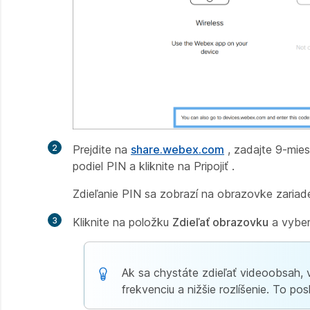
2
Prejdite na
share.webex.com
, zadajte 9-miest
podiel PIN a kliknite na Pripojiť
.
Zdieľanie PIN sa zobrazí na obrazovke zariade
3
Kliknite na položku
Zdieľať obrazovku
a vyber
Ak sa chystáte zdieľať videoobsah
frekvenciu a nižšie rozlíšenie. To pos