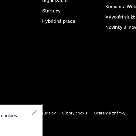
organizácie
Komunita We
Startupy
Vývojári služ
Hybridná práca
Novinky a ino
áva vyhradené.
nie o ochrane osobných údajov
Súbory cookie
Ochranné známky
 cookies.