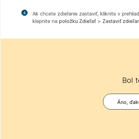
4
Ak chcete zdieľanie zastaviť, kliknite v prehli
klepnite na
položku Zdieľať
>
Zastaviť zdieľa
Bol 
Áno, ďak