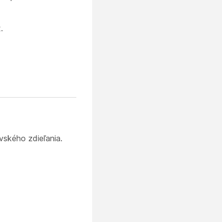
.
ského zdieľania.