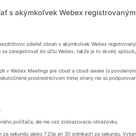
ľať s akýmkoľvek Webex registrovaný
ezdrôtovo zdieľať obsah s akýmkoľvek Webex registrovan
i sa zaregistrovať do účtu Webex, takže je to skvelý spôsob
och
v Webex Meetings pre cloud a cloud-aware (s povolený
skutočnené prostredníctvom tretej strany nie sú podporova
.
ného počítača, ale nie cez zobrazovaciu obrazovku.
ch za sekundu alebo 720p pri 30 snímkach za sekundu. Vybe