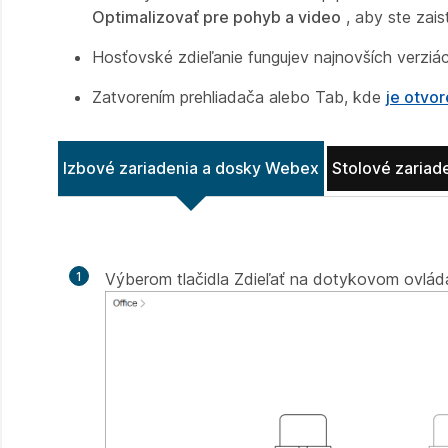
Optimalizovať pre pohyb a video
, aby ste zaist
Hosťovské zdieľanie fungujev najnovších verzi
Zatvorením prehliadača alebo Tab, kde
je otvo
Izbové zariadenia a dosky Webex
Stolové zariad
1
Výberom tlačidla
Zdieľať na dotykovom ovlád