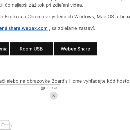
ili čo najlepší zážitok pri zdieľaní videa.
ách Firefoxu a Chromu v systémoch Windows, Mac OS a Linux
rená share.webex.com
, sa zdieľanie zastaví.
enia
Room USB
Webex Share
ači alebo na obrazovke Board's Home vyhľadajte kód hosťov