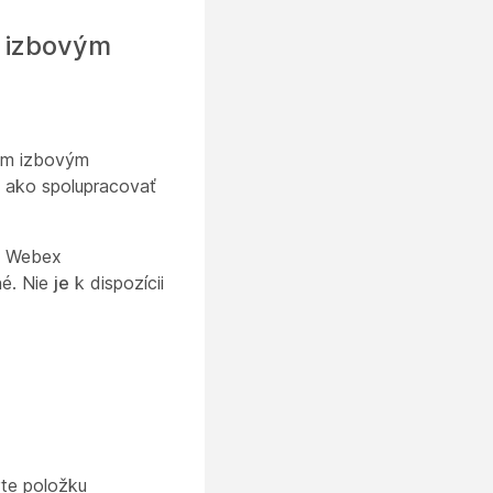
m izbovým
ým izbovým
, ako spolupracovať
m Webex
né. Nie
je
k dispozícii
rte položku