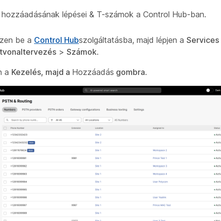
hozzáadásának lépései & T-számok a Control Hub-ban.
zzen be a
Control Hub
szolgáltatásba, majd lépjen a
Services
tvonaltervezés
>
Számok
.
n a
Kezelés, majd a
Hozzáadás
gombra
.