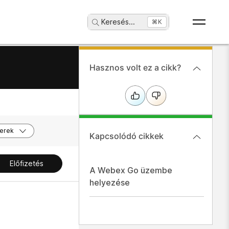
Keresés
...
⌘K
Hasznos volt ez a cikk?
erek
Kapcsolódó cikkek
Előfizetés
A Webex Go üzembe
helyezése