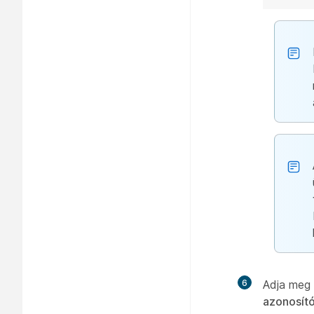
6
Adja meg
azonosít