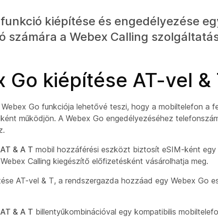
funkció kiépítése és engedélyezése eg
ó számára a Webex Calling szolgáltatá
 Go kiépítése AT-vel &
 Webex Go funkciója lehetővé teszi, hogy a mobiltelefon a f
ént működjön. A Webex Go engedélyezéséhez telefonszámot
z.
AT & A T
mobil hozzáférési eszközt biztosít eSIM-ként egy
Webex Calling kiegészítő előfizetésként vásárolhatja meg.
tése AT-vel & T, a rendszergazda hozzáad egy Webex Go e
AT & A T
billentyűkombinációval egy kompatibilis mobiltele