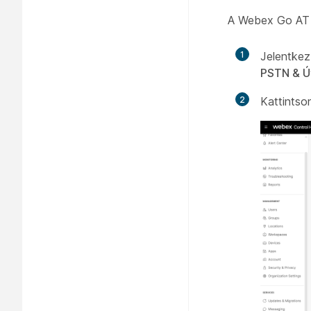
A Webex Go AT 
1
Jelentke
PSTN & Ú
2
Kattintso