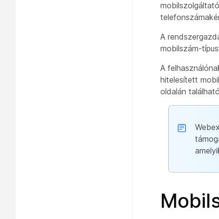
mobilszolgáltató
telefonszámaké
A rendszergazda
mobilszám-típus
A felhasználóna
hitelesített mob
oldalán található
Webex
támoga
amelyi
Mobil