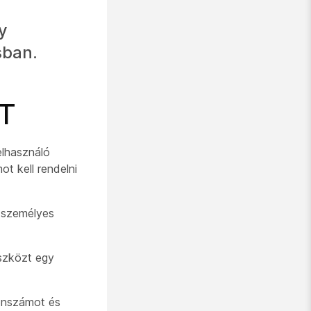
y
sban.
 T
elhasználó
 kell rendelni
 személyes
szközt egy
fonszámot és