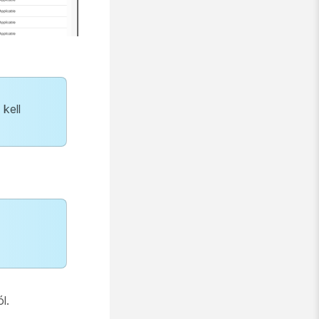
kell
l.