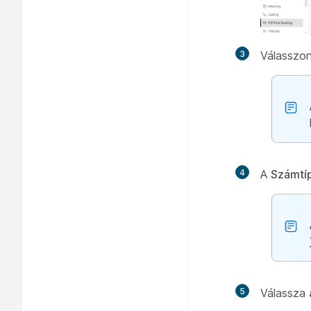
3
Válasszon
4
A
Számtí
5
Válassza