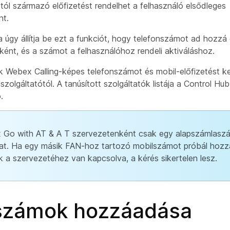
tól származó előfizetést rendelhet a felhasználó elsődleges
nt.
 úgy állítja be ezt a funkciót, hogy telefonszámot ad hozzá
ként, és a számot a felhasználóhoz rendeli aktiváláshoz.
k Webex Calling-képes telefonszámot és mobil-előfizetést kel
ilszolgáltatótól. A tanúsított szolgáltatók listája a Control Hu
.
 Go with AT & A T szervezetenként csak egy alapszámlasz
t. Ha egy másik FAN-hoz tartozó mobilszámot próbál hozzá
k a szervezetéhez van kapcsolva, a kérés sikertelen lesz.
számok hozzáadása