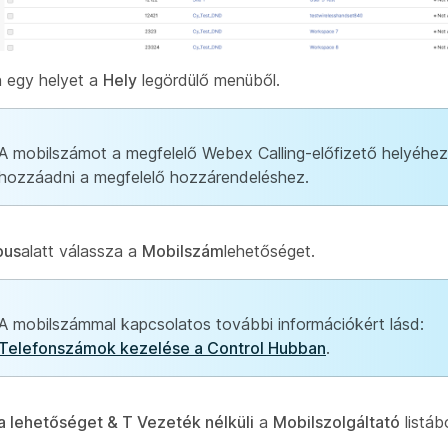
 egy helyet a
Hely
legördülő menüből.
A mobilszámot a megfelelő Webex Calling-előfizető helyéhez 
hozzáadni a megfelelő hozzárendeléshez.
pus
alatt válassza a
Mobilszám
lehetőséget.
A mobilszámmal kapcsolatos további információkért lásd:
Telefonszámok kezelése a Control Hubban
.
a lehetőséget & T Vezeték nélküli
a
Mobilszolgáltató
listábó