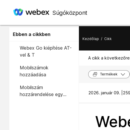
Súgóközpont
Ebben a cikkben
Kezdőlap
/
Cikk
Webex Go kiépítése AT-
vel & T
A cikk a következőre
Mobilszámok
hozzáadása
Termékek
Mobilszám
2026. január 09. |
259
hozzárendelése egy
felhasználóhoz
Webe