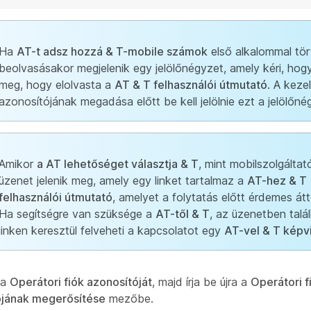
Ha
AT-t adsz hozzá & T-mobile számok
első alkalommal tö
beolvasásakor megjelenik egy jelölőnégyzet, amely kéri, hogy
meg, hogy elolvasta a
AT & T felhasználói útmutató
. A kezel
azonosítójának megadása előtt be kell jelölnie ezt a jelölőné
Amikor
a AT lehetőséget választja & T
, mint mobilszolgáltat
üzenet jelenik meg, amely egy linket tartalmaz a
AT-hez & T
felhasználói útmutató
, amelyet a folytatás előtt érdemes átt
Ha segítségre van szüksége a
AT-től & T
, az üzenetben talá
linken keresztül felveheti a kapcsolatot egy
AT-vel & T képv
 a
Operátori fiók azonosítóját
, majd írja be újra a
Operátori f
ójának megerősítése
mezőbe.