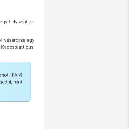
 egy helyszínhez
l vásárolnia egy
b
Kapcsolattípus
ámot (FAN)
adni, mint