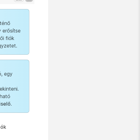
rténő
 erősítse
ői fiók
gyzetet.
ó, egy
ekinteni.
lható
iselő
.
iók