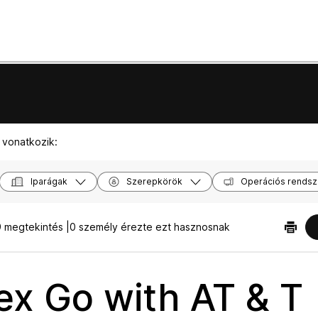
 vonatkozik:
Iparágak
Szerepkörök
Operációs rendsz
 megtekintés |
0 személy érezte ezt hasznosnak
x Go with AT & T