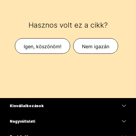
Hasznos volt ez a cikk?
Igen, köszönöm!
Nem igazán
Kisvállalkozások
Díjszabás
Nagyvállalati
Webex alkalmazás
Webex Suite