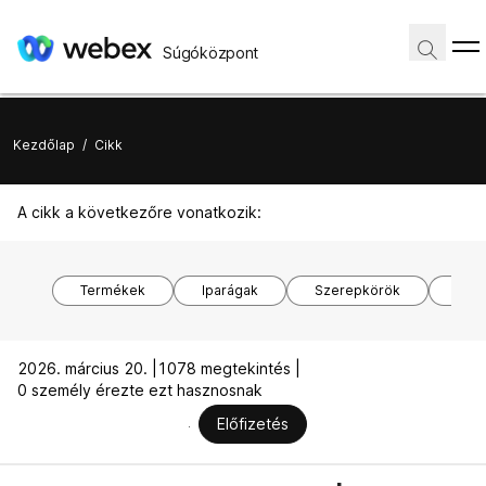
Súgóközpont
Kezdőlap
/
Cikk
A cikk a következőre vonatkozik:
Termékek
Iparágak
Szerepkörök
Ope
2026. március 20. |
1078 megtekintés |
0 személy érezte ezt hasznosnak
Előfizetés