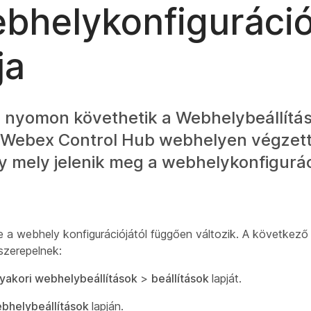
bhelykonfiguráci
ja
 nyomon követhetik a Webhelybeállítá
a Webex Control Hub webhelyen végzet
 mely jelenik meg a webhelykonfigurác
 a webhely konfigurációjától függően változik. A következő 
zerepelnek:
yakori webhelybeállítások
>
beállítások
lapját.
bhelybeállítások
lapján.