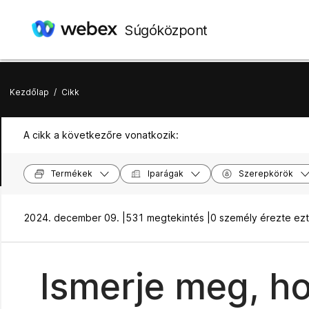
Súgóközpont
Kezdőlap
/
Cikk
A cikk a következőre vonatkozik:
Termékek
Iparágak
Szerepkörök
2024. december 09. |
531 megtekintés |
0 személy érezte ez
Ismerje meg, ho