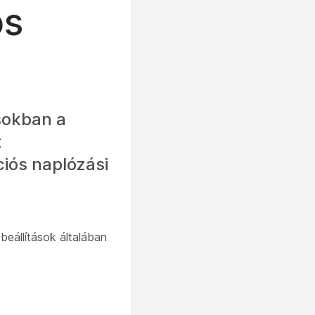
ós
sokban a
t
iós naplózási
beállítások általában