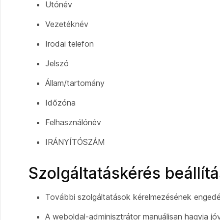
Utónév
Vezetéknév
Irodai telefon
Jelszó
Állam/tartomány
Időzóna
Felhasználónév
IRÁNYÍTÓSZÁM
Szolgáltatáskérés beállít
További szolgáltatások kérelmezésének engedé
A weboldal-adminisztrátor manuálisan hagyja jó