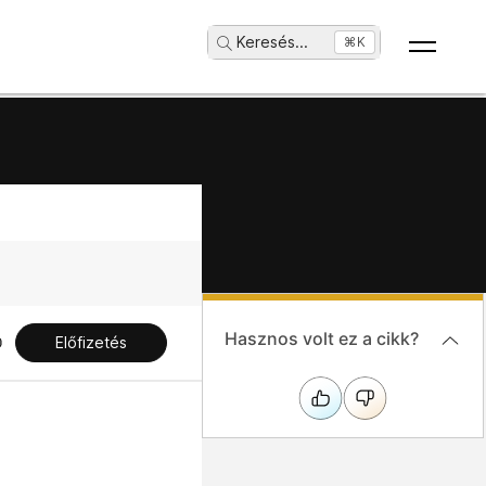
Keresés
...
⌘K
Hasznos volt ez a cikk?
Előfizetés
a