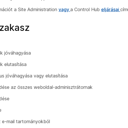
mációt a Site Administration
vagy
a Control Hub
eljárásai
cím
szakasz
ek jóváhagyása
k elutasítása
us jóváhagyása vagy elutasítása
üldése az összes weboldal-adminisztrátornak
ldése
e
 e-mail tartományokból