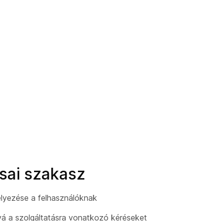
ásai szakasz
lyezése a felhasználóknak
vá a szolgáltatásra vonatkozó kéréseket