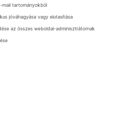
e-mail tartományokból
kus jóváhagyása vagy elutasítása
küldése az összes weboldal-adminisztrátornak
dése