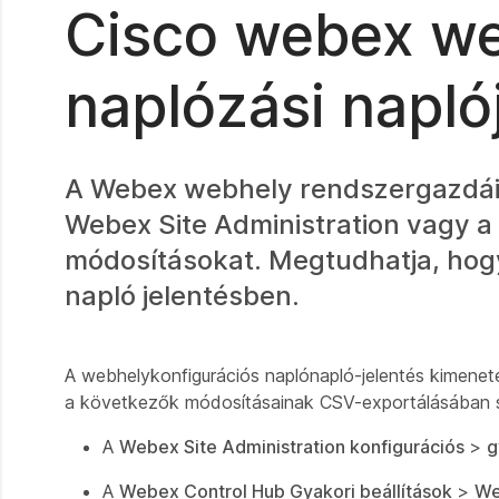
Cisco webex we
naplózási napló
A Webex webhely rendszergazdái
Webex Site Administration vagy 
módosításokat. Megtudhatja, hogy
napló jelentésben.
A webhelykonfigurációs naplónapló-jelentés kimenete
a következők módosításainak CSV-exportálásában s
A
Webex Site Administration konfigurációs
>
g
A
Webex Control Hub Gyakori beállítások
>
We