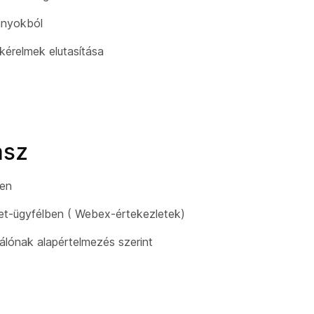
ányokból
érelmek elutasítása
asz
ben
let-ügyfélben ( Webex-értekezletek)
álónak alapértelmezés szerint