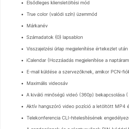
Elsődleges kliensletöltési mód
True color (valódi szín) üzemmód
Márkanév
Számadatok {0} lapsablon
Visszajelzési űrlap megjelenítése értekezlet 
iCalendar (Hozzáadás megjelenítése a naptá
E-mail küldése a szervezőknek, amikor PCN-fiók
Maximális videosáv
A kiváló minőségű videó (360p) bekapcsolása 
Aktív hangszóró video pozíció a letöltött MP4 
Telekonferencia CLI-hitelesítésének engedélye