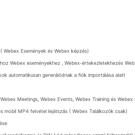
után ( Webex Események és Webex képzés)
ramhoz Webex eseményekhez , Webex-értekezletekhezés Web
ok automatikusan generálódnak a fiók importálása alatt
( Webex Meetings, Webex Events, Webex Training és Webex 
és mobil MP4 felvétel lejátszás ( Webex Találkozók csak)
zése