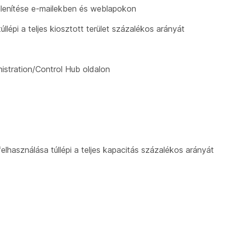
elenítése e-mailekben és weblapokon
llépi a teljes kiosztott terület százalékos arányát
istration/Control Hub oldalon
elhasználása túllépi a teljes kapacitás százalékos arányát