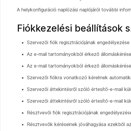
A helykonfiguráció naplózási naplójáról további infor
Fiókkezelési beállítások 
Szervezői fiók regisztrációjának engedélyezése
Az e-mail tartományokból érkező állomáskérés
Az e-mail tartományokból érkező állomáskérése
Szervezői fiókra vonatkozó kérelmek automatik
Szervezői áttekintésről szóló értesítő-e-mail k
Szervezői áttekintésről szóló értesítő-e-mail kü
Résztvevői fiók regisztrációjának engedélyezés
Résztvevők kéréseinek jóváhagyása ezekből az