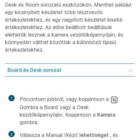
Desk és Room sorozatú eszközökön. Menthet például
egy kicsinyített készletet több résztvevős
értekezletekhez, és egy nagyított készletet kisebb
értekezletekhez. Az előre beállított beállítások
elérhetők lesznek a kamera vezérlőképernyőjén, és
könnyedén válthat közöttük a különböző típusú
értekezletekhez.
Board és Desk sorozat
1
Pöccintsen jobbról, vagy koppintson a
Gombra a Board vagy a Desk
kezdőképernyőjén. Koppintson a
Kamera
gombra.
2
Válassza a Manual (Kézi)
lehetőséget
, és