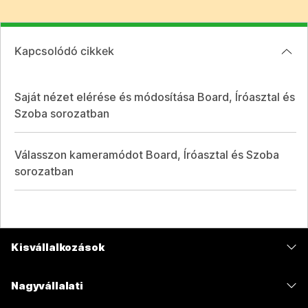
Kapcsolódó cikkek
Saját nézet elérése és módosítása Board, Íróasztal és
Szoba sorozatban
Válasszon kameramódot Board, Íróasztal és Szoba
sorozatban
Kisvállalkozások
Díjszabás
Nagyvállalati
Webex alkalmazás