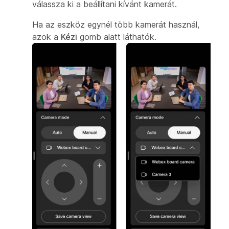
válassza ki a beállítani kívánt kamerát.
Ha az eszköz egynél több kamerát használ,
azok a
Kézi
gomb alatt láthatók.