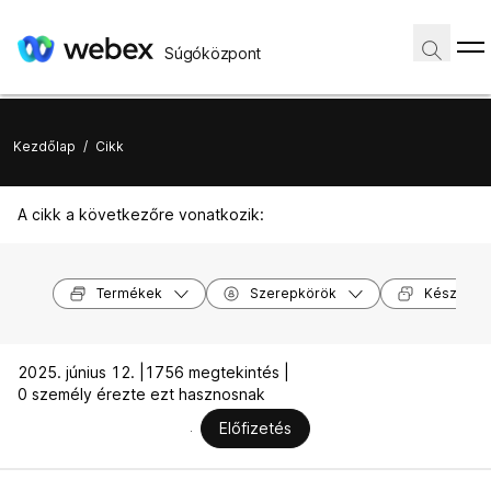
Súgóközpont
Kezdőlap
/
Cikk
A cikk a következőre vonatkozik:
Termékek
Szerepkörök
Készülék
2025. június 12. |
1756 megtekintés |
0 személy érezte ezt hasznosnak
Előfizetés