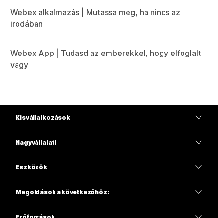
Webex alkalmazás | Mutassa meg, ha nincs az
irodában
Webex App | Tudasd az emberekkel, hogy elfoglalt
vagy
Kisvállalkozások
Díjszabás
Nagyvállalati
Webex alkalmazás
Webex Suite
Eszközök
Meetings
Calling
Mikrofonos fejhallgatók
Calling
Megoldások a következőhöz:
Meetings
Kamerák
Oktatás
Üzenetküldés
Üzenetküldés
Erőforrások