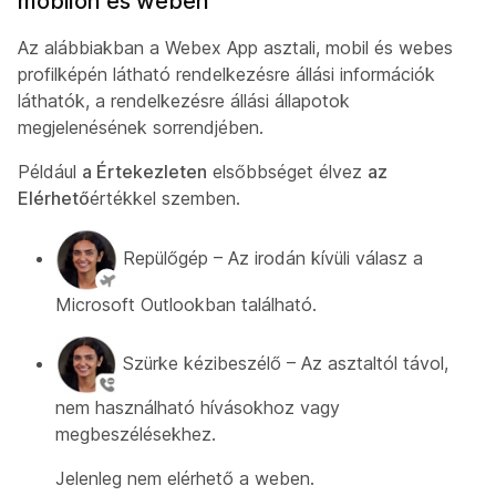
mobilon és weben
Az alábbiakban a Webex App asztali, mobil és webes
profilképén látható rendelkezésre állási információk
láthatók, a rendelkezésre állási állapotok
megjelenésének sorrendjében.
Például
a Értekezleten
elsőbbséget élvez
az
Elérhető
értékkel szemben.
Repülőgép – Az irodán kívüli válasz a
Microsoft Outlookban található.
Szürke kézibeszélő – Az asztaltól távol,
nem használható hívásokhoz vagy
megbeszélésekhez.
Jelenleg nem elérhető a weben.