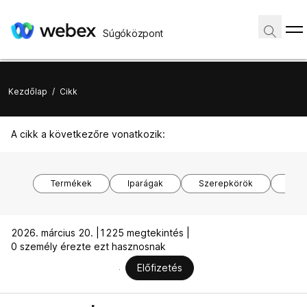
Súgóközpont
Kezdőlap
/
Cikk
A cikk a következőre vonatkozik:
Termékek
Iparágak
Szerepkörök
Ope
2026. március 20. |
1225 megtekintés |
0 személy érezte ezt hasznosnak
Előfizetés