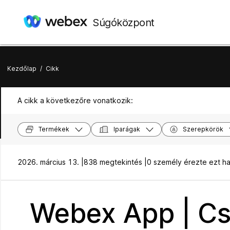
Súgóközpont
Kezdőlap
/
Cikk
A cikk a következőre vonatkozik:
Termékek
Iparágak
Szerepkörök
2026. március 13. |
838 megtekintés |
0 személy érezte ezt h
Webex App | Csi