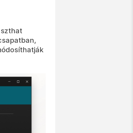
aszthat
csapatban,
módosíthatják