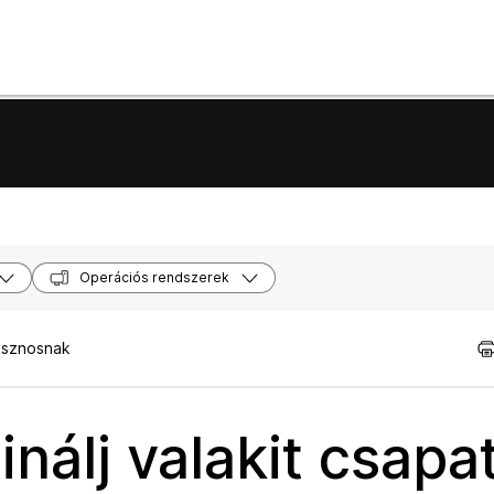
Operációs rendszerek
asznosnak
nálj valakit csapa