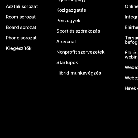
Asztali sorozat
Onlin
Közigazgatás
Room sorozat
Integ
Pénzügyek
Board sorozat
Elérh
Sport és szórakozás
Phone sorozat
Társa
Arcvonal
befog
Kiegészítők
Nonprofit szervezetek
Élő és
webin
Startupok
Webex
Hibrid munkavégzés
Webex
Hírek 