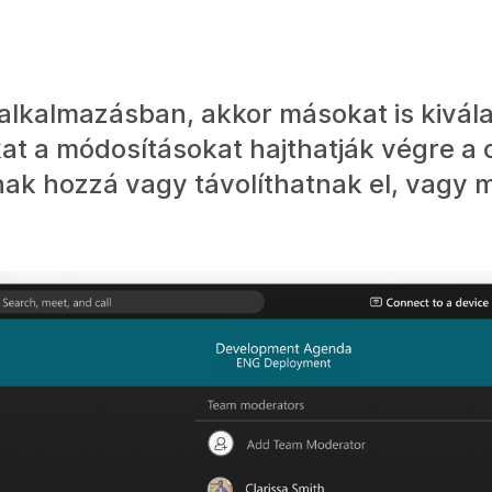
lkalmazásban, akkor másokat is kivál
t a módosításokat hajthatják végre a 
nak hozzá vagy távolíthatnak el, vagy 