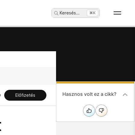
Keresés
...
⌘K
Hasznos volt ez a cikk?
Előfizetés
t