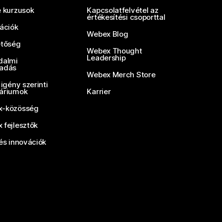
e kurzusok
Kapcsolatfelvétel az
értékesítési csoporttal
rációk
Webex Blog
etőség
Webex Thought
Leadership
dalmi
adás
Webex Merch Store
 igény szerinti
áriumok
Karrier
-közösség
 fejlesztők
és innovációk