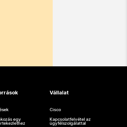
orrások
Vállalat
tések
Cisco
akozás egy
Kapcsolatfelvétel az
értekezlethez
ügyfélszolgálattal