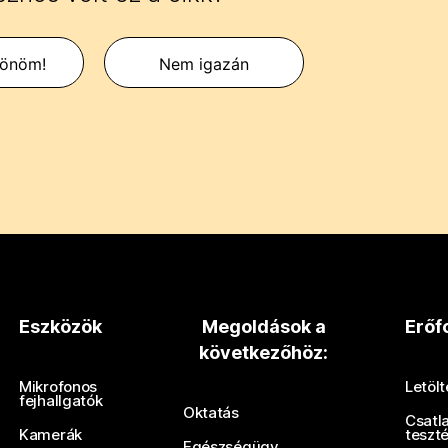
zönöm!
Nem igazán
Eszközök
Megoldások a
Erőf
következőhöz:
Mikrofonos
Letöl
fejhallgatók
Oktatás
Csatl
Kamerák
teszt
Egészségügy