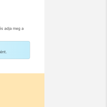
és adja meg a
ént.