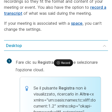
recordings so they fit the format and content of your
meeting or event. You also have the option to
record a
transcript
of what was said during the meeting.
If your meeting is associated with a
space
, you can't
change the settings.
Desktop
1
Fare clic su
Registra
e selezionare
l'opzione cloud.
Se il pulsante
Registra
non è
visualizzato, ricercarlo in
Altre
<x
xmlns="urn:oasis:names:tc:xliff:do
cument:1.2" xmlns:okp="okapi-