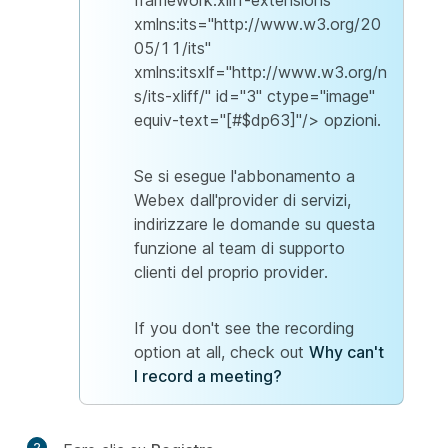
framework:xliff-extensions"
xmlns:its="http://www.w3.org/20
05/11/its"
xmlns:itsxlf="http://www.w3.org/n
s/its-xliff/" id="3" ctype="image"
equiv-text="[#$dp63]"/> opzioni.
Se si esegue l'abbonamento a
Webex dall'provider di servizi,
indirizzare le domande su questa
funzione al team di supporto
clienti del proprio provider.
If you don't see the recording
option at all, check out
Why can't
I record a meeting?
2