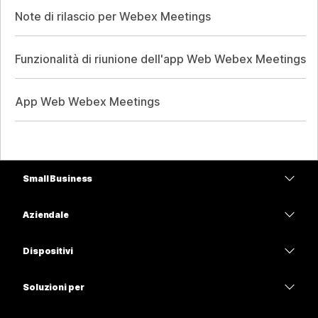
Note di rilascio per Webex Meetings
Funzionalità di riunione dell'app Web Webex Meetings
App Web Webex Meetings
Small Business
Prezzi
Aziendale
App Webex
Webex Suite
Dispositivi
Meetings
Calling
Cuffie
Calling
Soluzioni per
Meetings
Videocamere
Istruzione
Messaggistica