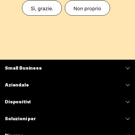
Sì, grazie.
Non proprio
Small Business
Prezzi
Aziendale
App Webex
Webex Suite
Dispositivi
Meetings
Calling
Cuffie
Calling
Soluzioni per
Meetings
Videocamere
Messaggistica
Istruzione
Messaggistica