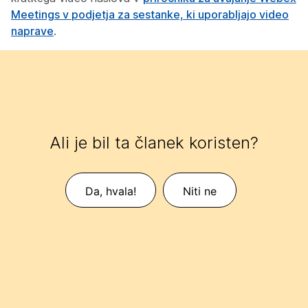
Meetings v podjetja za sestanke, ki uporabljajo video
naprave
.
Ali je bil ta članek koristen?
Da, hvala!
Niti ne