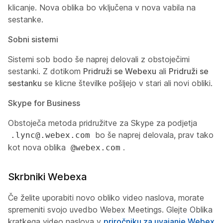
klicanje. Nova oblika bo vključena v nova vabila na
sestanke.
Sobni sistemi
Sistemi sob bodo še naprej delovali z obstoječimi
sestanki. Z dotikom
Pridruži se Webexu
ali
Pridruži se
sestanku
se klicne številke pošljejo v stari ali novi obliki.
Skype for Business
Obstoječa metoda pridružitve za Skype za podjetja
bo še naprej delovala, prav tako
.lync@.webex.com
kot nova oblika
.
@webex.com
Skrbniki Webexa
Če želite uporabiti novo obliko video naslova, morate
spremeniti svojo uvedbo Webex Meetings. Glejte
Oblika
kratkega video naslova
v
priročniku za uvajanje Webex