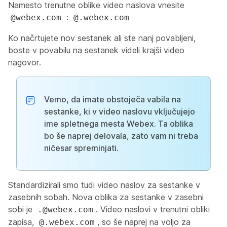
Namesto trenutne oblike video naslova vnesite
:
@webex.com
@.webex.com
Ko načrtujete nov sestanek ali ste nanj povabljeni,
boste v povabilu na sestanek videli krajši video
nagovor.
Vemo, da imate obstoječa vabila na
sestanke, ki v video naslovu vključujejo
ime spletnega mesta Webex. Ta oblika
bo še naprej delovala, zato vam ni treba
ničesar spreminjati.
Standardizirali smo tudi video naslov za sestanke v
zasebnih sobah. Nova oblika za sestanke v zasebni
sobi je
. Video naslovi v trenutni obliki
.@webex.com
zapisa,
, so še naprej na voljo za
@.webex.com